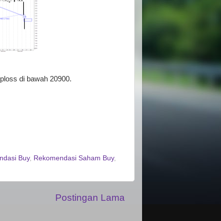
oploss di bawah 20900.
dasi Buy
,
Rekomendasi Saham Buy
,
Postingan Lama