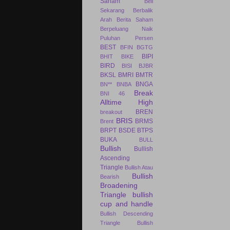
Saham
Beli
Sekarang
Berbalik
Arah
Berita Saham
Berpeluang Naik
Puluhan Persen
BEST
BFIN
BGTG
BIPI
BHIT
BIKE
BIRD
BISI
BJBR
BKSL
BMRI
BMTR
BNGA
BN**
BNBA
Break
BNI 46
Alltime High
BREN
breakout
BRIS
BRMS
Brent
BRPT
BSDE
BTPS
BUKA
BULL
Bullish
Bullish
Ascending
Triangle
Bullish Atau
Bullish
Bearish
Broadening
Triangle
bullish
cup and handle
Bullish Descending
Triangle
Bullish