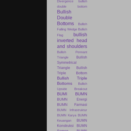
Divergence
bullish
double bottom
Bullish
Double
Bottoms
Bullish
Falling Wedge
Bullish
bullish
Flag
inverted head
and shoulders
Bullish Pennant
Bullish
Triangle
Symmetrical
Triangle
Bullish
Triple Bottom
Bullish Triple
Bottoms
Bullish
Upside Breakout
BUMI
BUMN
BUMN Energi
BUMN Farmasi
BUMN Infrastruktur
BUMN Karya
BUMN
BUMN
Keuangan
Konstruksi
BUMN