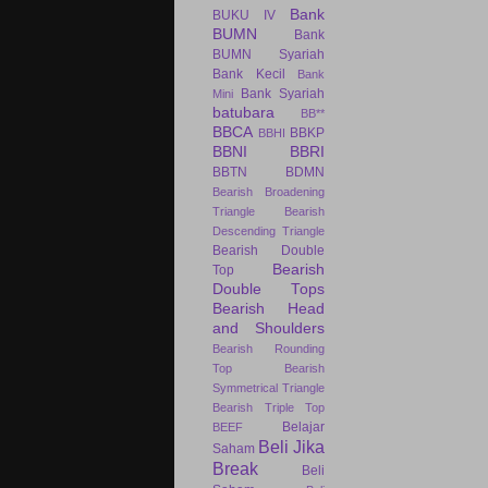
Bank
BUKU IV
BUMN
Bank
BUMN Syariah
Bank Kecil
Bank
Bank Syariah
Mini
batubara
BB**
BBCA
BBKP
BBHI
BBNI
BBRI
BBTN
BDMN
Bearish Broadening
Triangle
Bearish
Descending Triangle
Bearish Double
Bearish
Top
Double Tops
Bearish Head
and Shoulders
Bearish Rounding
Top
Bearish
Symmetrical Triangle
Bearish Triple Top
Belajar
BEEF
Beli Jika
Saham
Break
Beli