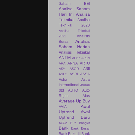
Saham BEI
Analisa Saham
Hari Ini
Analisa
Teknikal
Analisa
Teknikal 2020
Analisa Teknikal
Analisis
2021
Analisis
Bursa
Saham Harian
Analisis Teknikal
ANTM
APEX
APLN
ARNA
ARTO
ARA
ASII
AS**
ASGR
ASRI
ASSA
ASLC
Astra
Astra
International
Aturan
AUTO
Auto
BEI
Reject Atas
Average Up Buy
Awal
AVIA
Uptrend
Awal
Uptrend Baru
AYAM
B***
Bangkit
Bank
Bank Besar
Bank Buku III
Bank