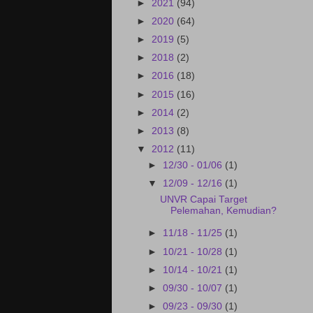
►
2021
(94)
►
2020
(64)
►
2019
(5)
►
2018
(2)
►
2016
(18)
►
2015
(16)
►
2014
(2)
►
2013
(8)
▼
2012
(11)
►
12/30 - 01/06
(1)
▼
12/09 - 12/16
(1)
UNVR Capai Target
Pelemahan, Kemudian?
►
11/18 - 11/25
(1)
►
10/21 - 10/28
(1)
►
10/14 - 10/21
(1)
►
09/30 - 10/07
(1)
►
09/23 - 09/30
(1)