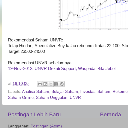
Rekomendasi Saham UNVR:
Tetap Hindari, Speculative Buy kalau rebound di atas 22.100, St
Target 23500-24500
Rekomendasi UNVR sebelumnya:
19-Nov-2012: UNVR Dekati Support, Waspadai Bila Jebol
at
16.10.00
Labels:
Analisa Saham
,
Belajar Saham
,
Investasi Saham
,
Rekomen
Saham Online
,
Saham Unggulan
,
UNVR
Postingan Lebih Baru
Beranda
Langganan:
Postingan (Atom)