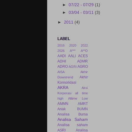
►
07/22 - 07/29
(1)
►
03/04 - 03/11
(3)
►
2011
(4)
LABEL
2016
2020
2022
2026
A***
A**O
AADI
AALI
ACES
ADHI
ADMR
ADRO
AGRO
AGRI
AISA
Akhir
Akhir
Downtrend
Konsolidasi
AKRA
Aksi
Korporasi
all time
high
Alltime Low
AMMN
AMRT
Anak BUMN
Analisa Bursa
Analisa Saham
Analisa saham
ASRI
Analisa