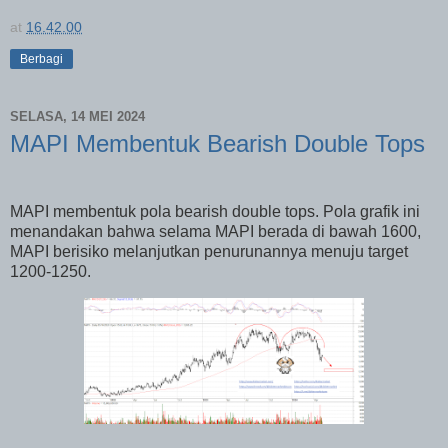
at
16.42.00
Berbagi
SELASA, 14 MEI 2024
MAPI Membentuk Bearish Double Tops
MAPI membentuk pola bearish double tops. Pola grafik ini
menandakan bahwa selama MAPI berada di bawah 1600,
MAPI berisiko melanjutkan penurunannya menuju target
1200-1250.