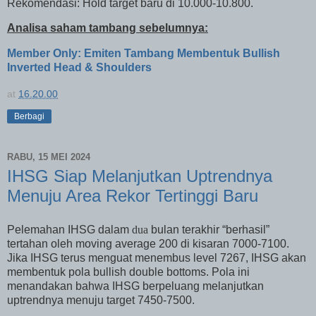
Rekomendasi: Hold target baru di 10.000-10.800.
Analisa saham tambang sebelumnya:
Member Only: Emiten Tambang Membentuk Bullish
Inverted Head & Shoulders
at
16.20.00
Berbagi
RABU, 15 MEI 2024
IHSG Siap Melanjutkan Uptrendnya
Menuju Area Rekor Tertinggi Baru
Pelemahan IHSG dalam
dua
bulan terakhir “berhasil”
tertahan oleh moving average 200 di kisaran 7000-7100.
Jika IHSG terus menguat menembus level 7267, IHSG akan
membentuk pola bullish double bottoms. Pola ini
menandakan bahwa IHSG berpeluang melanjutkan
uptrendnya menuju target 7450-7500.