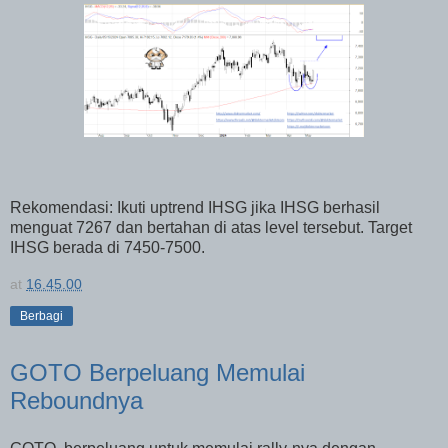
Rekomendasi: Ikuti uptrend IHSG jika IHSG berhasil
menguat 7267 dan bertahan di atas level tersebut. Target
IHSG berada di 7450-7500.
at
16.45.00
Berbagi
GOTO Berpeluang Memulai
Reboundnya