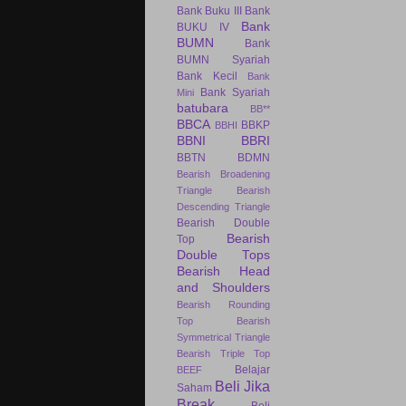
Bank Buku III
Bank
Bank
BUKU IV
BUMN
Bank
BUMN Syariah
Bank Kecil
Bank
Bank Syariah
Mini
batubara
BB**
BBCA
BBKP
BBHI
BBNI
BBRI
BBTN
BDMN
Bearish Broadening
Triangle
Bearish
Descending Triangle
Bearish Double
Bearish
Top
Double Tops
Bearish Head
and Shoulders
Bearish Rounding
Top
Bearish
Symmetrical Triangle
Bearish Triple Top
Belajar
BEEF
Beli Jika
Saham
Break