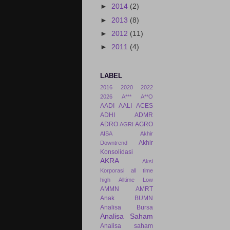
►
2014
(2)
►
2013
(8)
►
2012
(11)
►
2011
(4)
LABEL
2016
2020
2022
2026
A***
A**O
AADI
AALI
ACES
ADHI
ADMR
ADRO
AGRO
AGRI
AISA
Akhir
Akhir
Downtrend
Konsolidasi
AKRA
Aksi
Korporasi
all time
high
Alltime Low
AMMN
AMRT
Anak BUMN
Analisa Bursa
Analisa Saham
Analisa saham