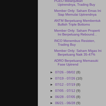
PGEO Melanjutkan
Uptrendnya, Trading Buy
Member Only: Saham Emas Ini
Siap Memulai Uptrendnya
ANTM Berpeluang Membentuk
Bullish Triple Bottoms
Member Only: Saham Properti
Ini Berpeluang Rebound...
INCO Menembus Resisten,
Trading Buy
Member Only: Saham Migas Ini
Berpeluang Naik 35-47%
ADRO Berpeluang Memasuki
Fase Uptrend
►
07/26 - 08/02
(8)
►
07/19 - 07/26
(10)
►
07/12 - 07/19
(8)
►
07/05 - 07/12
(9)
►
06/28 - 07/05
(8)
►
06/21 - 06/28
(9)