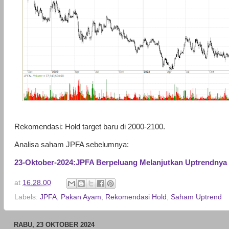
Rekomendasi: Hold target baru di 2000-2100.
Analisa saham JPFA sebelumnya:
23-Oktober-2024:JPFA Berpeluang Melanjutkan Uptrendnya
at
16.28.00
Labels:
JPFA
,
Pakan Ayam
,
Rekomendasi Hold
,
Saham Uptrend
RABU, 23 OKTOBER 2024