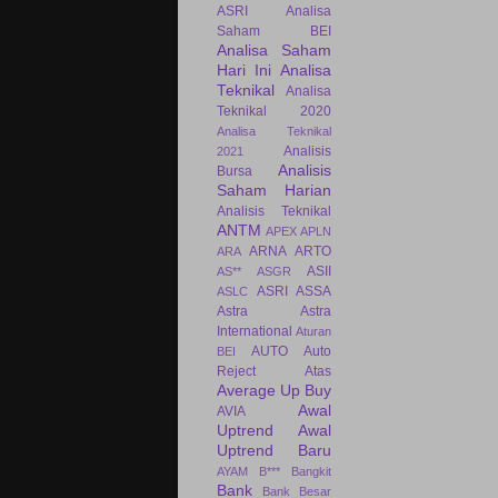
ASRI
Analisa
Saham BEI
Analisa Saham
Hari Ini
Analisa
Teknikal
Analisa
Teknikal 2020
Analisa Teknikal
Analisis
2021
Analisis
Bursa
Saham Harian
Analisis Teknikal
ANTM
APEX
APLN
ARNA
ARTO
ARA
ASII
AS**
ASGR
ASRI
ASSA
ASLC
Astra
Astra
International
Aturan
AUTO
Auto
BEI
Reject Atas
Average Up Buy
Awal
AVIA
Uptrend
Awal
Uptrend Baru
AYAM
B***
Bangkit
Bank
Bank Besar