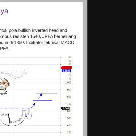
nya
k pola bullish inverted head and
embus resisten 1640, JPFA berpeluang
edua di 1850. Indikator teknikal MACD
JPFA.