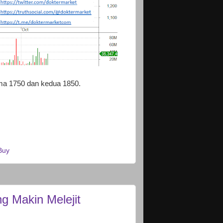
ama 1750 dan kedua 1850.
Buy
g Makin Melejit