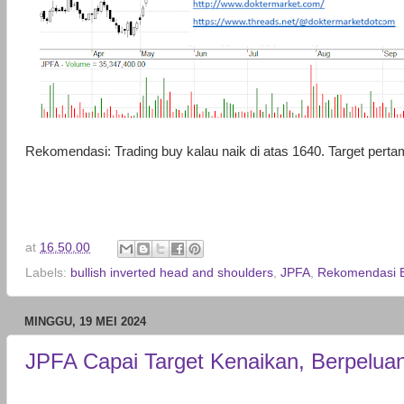
Rekomendasi: Trading buy kalau naik di atas 1640. Target pert
at
16.50.00
Labels:
bullish inverted head and shoulders
,
JPFA
,
Rekomendasi 
MINGGU, 19 MEI 2024
JPFA Capai Target Kenaikan, Berpeluan