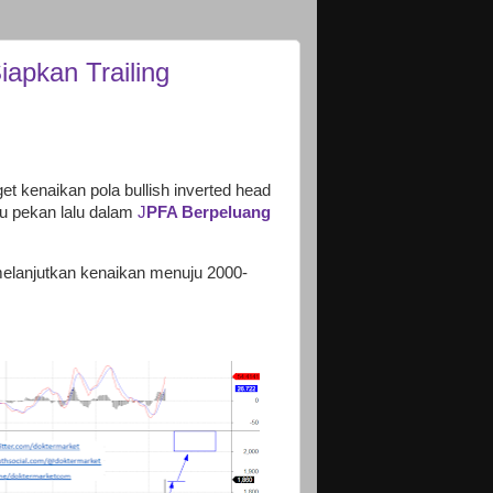
apkan Trailing
get kenaikan pola bullish inverted head
u pekan lalu dalam
J
PFA Berpeluang
elanjutkan kenaikan menuju 2000-