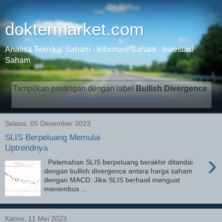
doktermarket.com
Analisa Teknikal Saham - Informasi Saham - Investasi
Saham
Tampilkan postingan dengan label
Bullish Divergence
.
Tampilkan semua postingan
Selasa, 05 Desember 2023
SLIS Berpeluang Memulai
Uptrendnya
›
Pelemahan SLIS berpeluang berakhir ditandai
dengan bullish divergence antara harga saham
dengan MACD. Jika SLIS berhasil menguat
menembus ...
Kamis, 11 Mei 2023