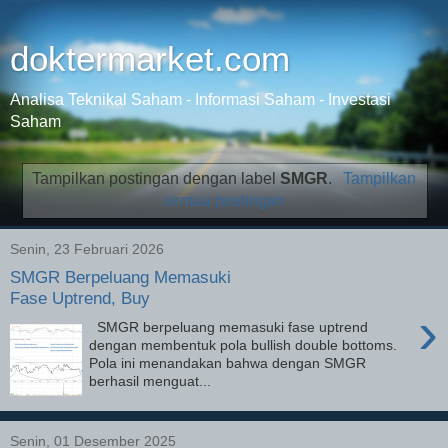
doktermarket.com
Analisa Teknikal Saham - Informasi Saham - Investasi
Saham
Tampilkan postingan dengan label
SMGR
.
Tampilkan
semua postingan
Senin, 23 Februari 2026
SMGR Berpeluang Memasuki
Fase Uptrend, Buy
›
SMGR berpeluang memasuki fase uptrend
dengan membentuk pola bullish double bottoms.
Pola ini menandakan bahwa dengan SMGR
berhasil menguat...
Senin, 01 Desember 2025