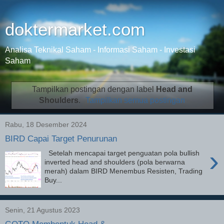
doktermarket.com
Analisa Teknikal Saham - Informasi Saham - Investasi
Saham
Tampilkan postingan dengan label
Head and
Shoulders
.
Tampilkan semua postingan
Rabu, 18 Desember 2024
BIRD Capai Target Penurunan
›
Setelah mencapai target penguatan pola bullish
inverted head and shoulders (pola berwarna
merah) dalam BIRD Menembus Resisten, Trading
Buy...
Senin, 21 Agustus 2023