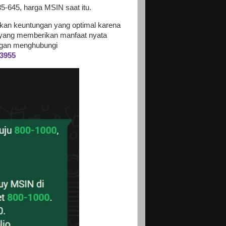
5-645, harga MSIN saat itu.
kan keuntungan yang optimal karena
yang memberikan manfaat nyata
gan menghubungi
3955