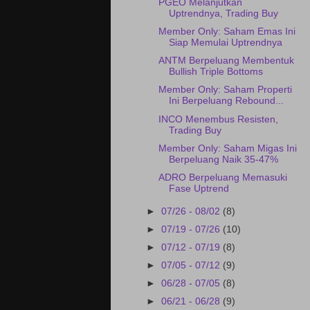
PGEO Melanjutkan
Uptrendnya, Trading Buy
Member Only: Saham Emas Ini
Siap Memulai Uptrendnya
ANTM Berpeluang Membentuk
Bullish Triple Bottoms
Member Only: Saham Properti
Ini Berpeluang Rebound...
INCO Menembus Resisten,
Trading Buy
Member Only: Saham Migas Ini
Berpeluang Naik 35-47%
ADRO Berpeluang Memasuki
Fase Uptrend
►
07/26 - 08/02
(8)
►
07/19 - 07/26
(10)
►
07/12 - 07/19
(8)
►
07/05 - 07/12
(9)
►
06/28 - 07/05
(8)
►
06/21 - 06/28
(9)