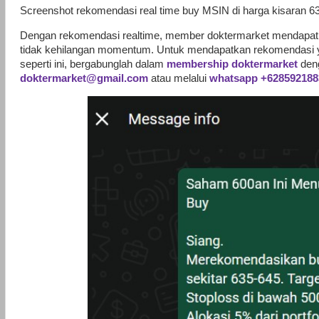
Screenshot rekomendasi real time buy MSIN di harga kisaran 63
Dengan rekomendasi realtime, member doktermarket mendapat
tidak kehilangan momentum. Untuk mendapatkan rekomendasi 
seperti ini, bergabunglah dalam
membership doktermarket
den
doktermarket@gmail.com
atau melalui
whatsapp +628592188