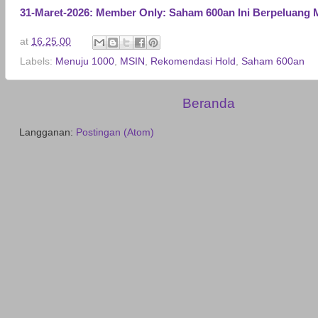
31-Maret-2026: Member Only: Saham 600an Ini Berpeluang 
at
16.25.00
Labels:
Menuju 1000
,
MSIN
,
Rekomendasi Hold
,
Saham 600an
Beranda
Langganan:
Postingan (Atom)