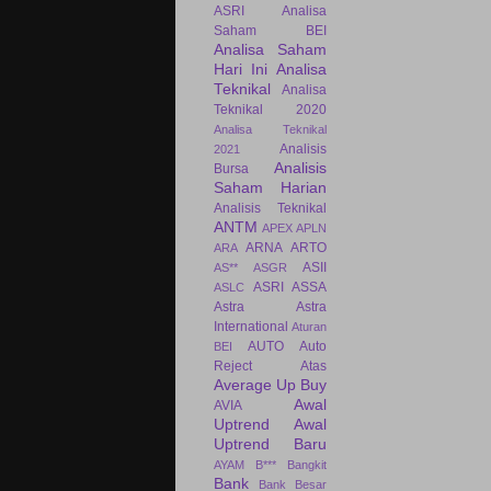
ASRI
Analisa
Saham BEI
Analisa Saham
Hari Ini
Analisa
Teknikal
Analisa
Teknikal 2020
Analisa Teknikal
Analisis
2021
Analisis
Bursa
Saham Harian
Analisis Teknikal
ANTM
APEX
APLN
ARNA
ARTO
ARA
ASII
AS**
ASGR
ASRI
ASSA
ASLC
Astra
Astra
International
Aturan
AUTO
Auto
BEI
Reject Atas
Average Up Buy
Awal
AVIA
Uptrend
Awal
Uptrend Baru
AYAM
B***
Bangkit
Bank
Bank Besar