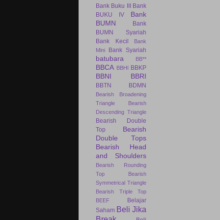
Bank Buku III
Bank
Bank
BUKU IV
BUMN
Bank
BUMN Syariah
Bank Kecil
Bank
Bank Syariah
Mini
batubara
BB**
BBCA
BBKP
BBHI
BBNI
BBRI
BBTN
BDMN
Bearish Broadening
Triangle
Bearish
Descending Triangle
Bearish Double
Bearish
Top
Double Tops
Bearish Head
and Shoulders
Bearish Rounding
Top
Bearish
Symmetrical Triangle
Bearish Triple Top
Belajar
BEEF
Beli Jika
Saham
Break