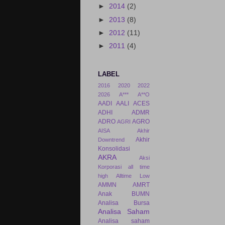
►
2014
(2)
►
2013
(8)
►
2012
(11)
►
2011
(4)
LABEL
2016
2020
2022
2026
A***
A**O
AADI
AALI
ACES
ADHI
ADMR
ADRO
AGRO
AGRI
AISA
Akhir
Akhir
Downtrend
Konsolidasi
AKRA
Aksi
Korporasi
all time
high
Alltime Low
AMMN
AMRT
Anak BUMN
Analisa Bursa
Analisa Saham
Analisa saham