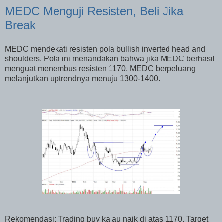
MEDC Menguji Resisten, Beli Jika
Break
MEDC mendekati resisten pola bullish inverted head and
shoulders. Pola ini menandakan bahwa jika MEDC berhasil
menguat menembus resisten 1170, MEDC berpeluang
melanjutkan uptrendnya menuju 1300-1400.
Rekomendasi: Trading buy kalau naik di atas 1170. Target