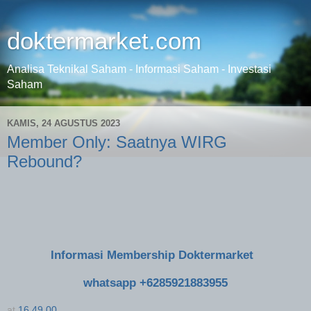
doktermarket.com
Analisa Teknikal Saham - Informasi Saham - Investasi
Saham
KAMIS, 24 AGUSTUS 2023
Member Only: Saatnya WIRG
Rebound?
Informasi Membership Doktermarket
whatsapp +6285921883955
at
16.49.00