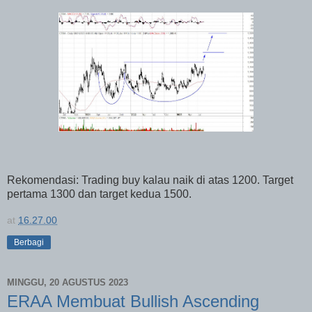
Rekomendasi: Trading buy kalau naik di atas 1200. Target
pertama 1300 dan target kedua 1500.
at
16.27.00
Berbagi
MINGGU, 20 AGUSTUS 2023
ERAA Membuat Bullish Ascending