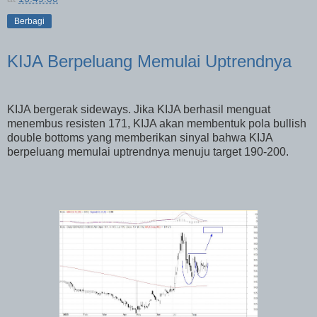
Berbagi
KIJA Berpeluang Memulai Uptrendnya
KIJA bergerak sideways. Jika KIJA berhasil menguat
menembus resisten 171, KIJA akan membentuk pola bullish
double bottoms yang memberikan sinyal bahwa KIJA
berpeluang memulai uptrendnya menuju target 190-200.