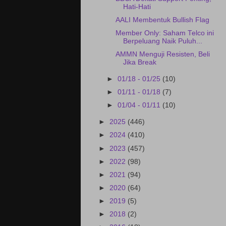
Hati-Hati
AALI Membentuk Bullish Flag
Member Only: Saham Telco ini
Berpeluang Naik Puluh...
AMMN Menguji Resisten, Beli
Jika Break
►
01/18 - 01/25
(10)
►
01/11 - 01/18
(7)
►
01/04 - 01/11
(10)
►
2025
(446)
►
2024
(410)
►
2023
(457)
►
2022
(98)
►
2021
(94)
►
2020
(64)
►
2019
(5)
►
2018
(2)