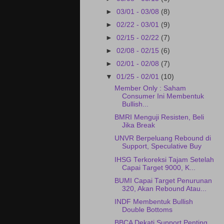
►
03/01 - 03/08
(8)
►
02/22 - 03/01
(9)
►
02/15 - 02/22
(7)
►
02/08 - 02/15
(6)
►
02/01 - 02/08
(7)
▼
01/25 - 02/01
(10)
Member Only : Saham
Consumer Ini Membentuk
Bullish...
BMRI Menguji Resisten, Beli
Jika Break
UNVR Berpeluang Rebound di
Support, Speculative Buy
IHSG Terkoreksi Tajam Setelah
Capai Target 9000, K...
BUMI Capai Target Penurunan
320, Akan Rebound Atau...
INDF Membentuk Bullish
Double Bottoms
BBCA Dekati Support Penting,