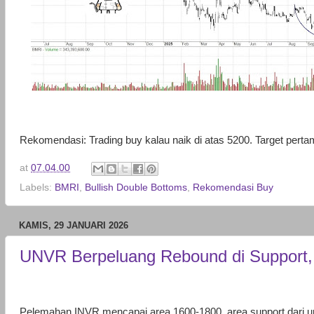
Rekomendasi: Trading buy kalau naik di atas 5200. Target pert
at
07.04.00
Labels:
BMRI
,
Bullish Double Bottoms
,
Rekomendasi Buy
KAMIS, 29 JANUARI 2026
UNVR Berpeluang Rebound di Support, 
Pelemahan INVR mencapai area 1600-1800, area support dari