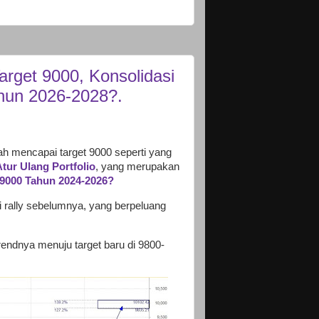
arget 9000, Konsolidasi
hun 2026-2028?.
lah mencapai target 9000 seperti yang
tur Ulang Portfolio
, yang merupakan
9000 Tahun 2024-2026?
 rally sebelumnya, yang berpeluang
rendnya menuju target baru di 9800-