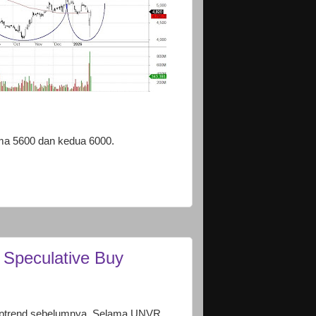
ama 5600 dan kedua 6000.
Speculative Buy
 uptrend sebelumnya. Selama UNVR