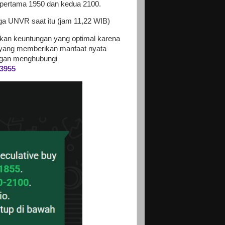
 pertama 1950 dan kedua 2100.
ga UNVR saat itu (jam 11,22 WIB)
kan keuntungan yang optimal karena
yang memberikan manfaat nyata
gan menghubungi
3955