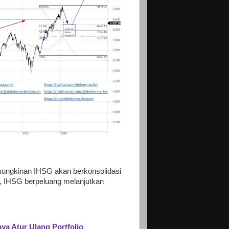
mungkinan IHSG akan berkonsolidasi
i, IHSG berpeluang melanjutkan
ya Atur Ulang Portfolio