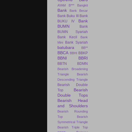
AYAM
B***
Bangkit
Bank
Bank Besar
Bank Buku III
Bank
Bank
BUKU IV
BUMN
Bank
BUMN Syariah
Bank Kecil
Bank
Bank Syariah
Mini
batubara
BB**
BBCA
BBKP
BBHI
BBNI
BBRI
BBTN
BDMN
Bearish Broadening
Triangle
Bearish
Descending Triangle
Bearish Double
Bearish
Top
Double Tops
Bearish Head
and Shoulders
Bearish Rounding
Top
Bearish
Symmetrical Triangle
Bearish Triple Top