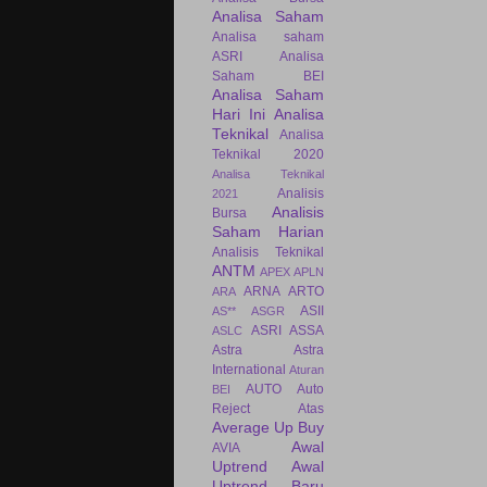
Analisa Saham
Analisa saham
ASRI
Analisa
Saham BEI
Analisa Saham
Hari Ini
Analisa
Teknikal
Analisa
Teknikal 2020
Analisa Teknikal
Analisis
2021
Analisis
Bursa
Saham Harian
Analisis Teknikal
ANTM
APEX
APLN
ARNA
ARTO
ARA
ASII
AS**
ASGR
ASRI
ASSA
ASLC
Astra
Astra
International
Aturan
AUTO
Auto
BEI
Reject Atas
Average Up Buy
Awal
AVIA
Uptrend
Awal
Uptrend Baru