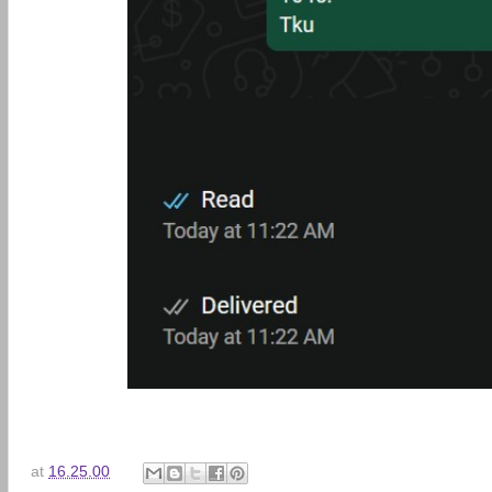
at
16.25.00