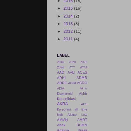
►
2016
(18)
►
2015
(16)
►
2014
(2)
►
2013
(8)
►
2012
(11)
►
2011
(4)
LABEL
2016
2020
2022
2026
A***
A**O
AADI
AALI
ACES
ADHI
ADMR
ADRO
AGRO
AGRI
AISA
Akhir
Akhir
Downtrend
Konsolidasi
AKRA
Aksi
Korporasi
all time
high
Alltime Low
AMMN
AMRT
Anak BUMN
Analisa Bursa