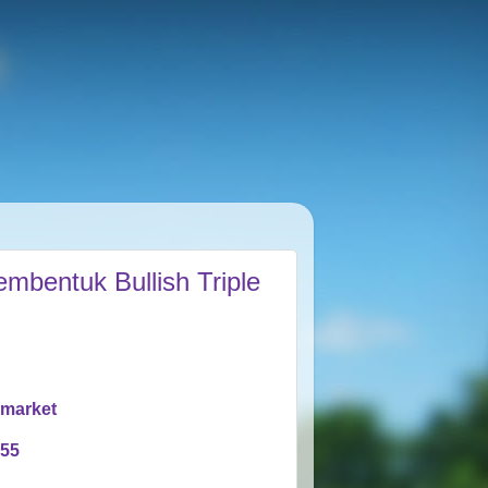
bentuk Bullish Triple
rmarket
955