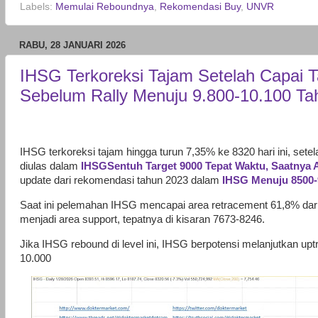
Labels:
Memulai Reboundnya
,
Rekomendasi Buy
,
UNVR
RABU, 28 JANUARI 2026
IHSG Terkoreksi Tajam Setelah Capai T
Sebelum Rally Menuju 9.800-10.100 Ta
IHSG terkoreksi tajam hingga turun 7,35% ke 8320 hari ini, sete
diulas dalam
IHSGSentuh Target 9000 Tepat Waktu, Saatnya A
update dari rekomendasi tahun 2023 dalam
IHSG Menuju 8500-
Saat ini pelemahan IHSG mencapai area retracement 61,8% dari
menjadi area support, tepatnya di kisaran 7673-8246.
Jika IHSG rebound di level ini, IHSG berpotensi melanjutkan upt
10.000