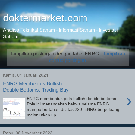
doktermarket.com
Analisa Teknikal Saham - Informasi Saham - Investasi
Saham
Tampilkan postingan dengan label
ENRG
.
Tampilkan
semua postingan
Kamis, 04 Januari 2024
ENRG Membentuk Bullish
Double Bottoms. Trading Buy
›
ENRG membentuk pola bullish double bottoms.
Pola ini menandakan bahwa selama ENRG
mampu bertahan di atas 220, ENRG berpeluang
melanjutkan up...
Rabu, 08 November 2023