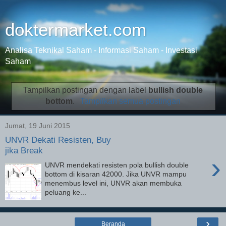
doktermarket.com
Analisa Teknikal Saham - Informasi Saham - Investasi
Saham
Tampilkan postingan dengan label
bullish double
bottom
.
Tampilkan semua postingan
Jumat, 19 Juni 2015
UNVR Dekati Resisten, Buy
jika Break
›
UNVR mendekati resisten pola bullish double
bottom di kisaran 42000. Jika UNVR mampu
menembus level ini, UNVR akan membuka
peluang ke...
›
Beranda