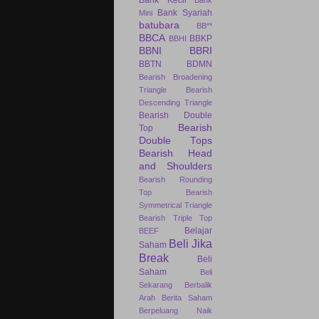
Bank Kecil
Bank
Bank Syariah
Mini
batubara
BB**
BBCA
BBKP
BBHI
BBNI
BBRI
BBTN
BDMN
Bearish Broadening
Triangle
Bearish
Descending Triangle
Bearish Double
Bearish
Top
Double Tops
Bearish Head
and Shoulders
Bearish Rounding
Top
Bearish
Symmetrical Triangle
Bearish Triple Top
Belajar
BEEF
Beli Jika
Saham
Break
Beli
Saham
Beli
Sekarang
Berbalik
Arah
Berita Saham
Berpeluang Naik