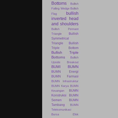
Bottoms
Bullish
Falling Wedge
Bullish
bullish
Flag
inverted head
and shoulders
Bullish Pennant
Bullish
Triangle
Symmetrical
Triangle
Bullish
Triple Bottom
Bullish Triple
Bottoms
Bullish
Upside Breakout
BUMI
BUMN
BUMN Energi
BUMN Farmasi
BUMN Infrastruktur
BUMN Karya
BUMN
BUMN
Keuangan
Konstruksi
BUMN
Semen
BUMN
Tambang
BUMN
Telekomunikasi
Bursa Efek