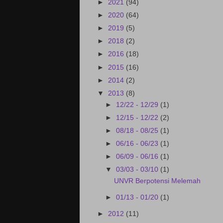
►
2021
(94)
►
2020
(64)
►
2019
(5)
►
2018
(2)
►
2016
(18)
►
2015
(16)
►
2014
(2)
▼
2013
(8)
►
12/22 - 12/29
(1)
►
12/15 - 12/22
(2)
►
08/18 - 08/25
(1)
►
06/16 - 06/23
(1)
►
06/09 - 06/16
(1)
▼
03/03 - 03/10
(1)
UNVR Berpotensi Melemah
►
01/13 - 01/20
(1)
►
2012
(11)