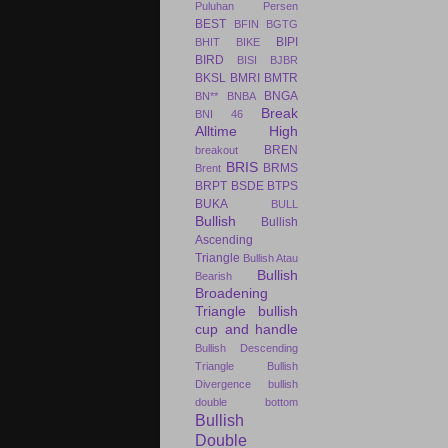
Puluhan Persen
BEST
BFIN
BGTG
BIPI
BHIT
BIKE
BIRD
BISI
BJBR
BKSL
BMRI
BMTR
BNGA
BN**
BNBA
Break
BNI 46
Alltime High
BREN
breakout
BRIS
BRMS
Brent
BRPT
BSDE
BTPS
BUKA
BULL
Bullish
Bullish
Ascending
Triangle
Bullish Atau
Bullish
Bearish
Broadening
Triangle
bullish
cup and handle
Bullish Descending
Triangle
Bullish
Divergence
bullish
double bottom
Bullish
Double