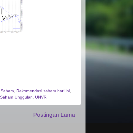
i Saham
,
Rekomendasi saham hari ini
,
Saham Unggulan
,
UNVR
Postingan Lama