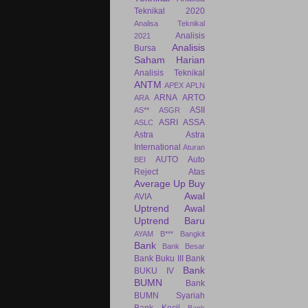
Teknikal 2020
Analisa Teknikal
Analisis
2021
Analisis
Bursa
Saham Harian
Analisis Teknikal
ANTM
APEX
APLN
ARNA
ARTO
ARA
ASII
AS**
ASGR
ASRI
ASSA
ASLC
Astra
Astra
International
Aturan
AUTO
Auto
BEI
Reject Atas
Average Up Buy
Awal
AVIA
Uptrend
Awal
Uptrend Baru
AYAM
B***
Bangkit
Bank
Bank Besar
Bank Buku III
Bank
Bank
BUKU IV
BUMN
Bank
BUMN Syariah