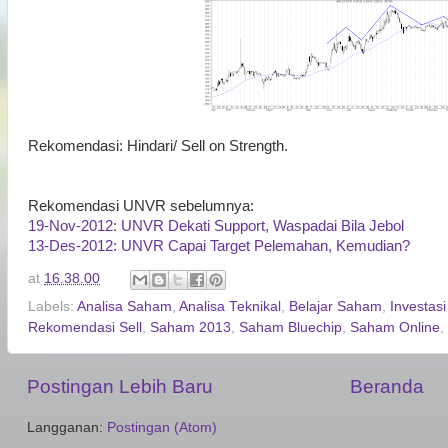
Rekomendasi: Hindari/ Sell on Strength.
Rekomendasi UNVR sebelumnya:
19-Nov-2012: UNVR Dekati Support, Waspadai Bila Jebol
13-Des-2012: UNVR Capai Target Pelemahan, Kemudian?
at
16.38.00
Labels:
Analisa Saham
,
Analisa Teknikal
,
Belajar Saham
,
Investas
Rekomendasi Sell
,
Saham 2013
,
Saham Bluechip
,
Saham Online
,
Postingan Lebih Baru
Beranda
Langganan:
Postingan (Atom)