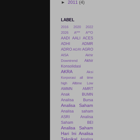
►
2011
(4)
LABEL
2016
2020
2022
2026
A***
A**O
AADI
AALI
ACES
ADHI
ADMR
ADRO
AGRO
AGRI
AISA
Akhir
Akhir
Downtrend
Konsolidasi
AKRA
Aksi
Korporasi
all time
high
Alltime Low
AMMN
AMRT
Anak BUMN
Analisa Bursa
Analisa Saham
Analisa saham
ASRI
Analisa
Saham BEI
Analisa Saham
Hari Ini
Analisa
Teknikal
Analisa