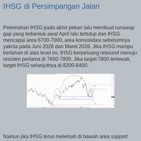
IHSG di Persimpangan Jalan
Pelemahan IHSG pada akhir pekan lalu membuat runaway
gap yang terbentuk awal April lalu tertutup dan IHSG
mencapai area 6700-7000, area konsolidasi sebelumnya
yaknia pada Juni 2026 dan Maret 2026. Jika IHSG mampu
bertahan di atas level ini, IHSG berpeluang rebound menuju
resisten pertama di 7600-7800. Jika target 7800 terlewati,
target IHSG selanjutnya di 8200-8400.
Namun jika IHSG terus melemah di bawah area support