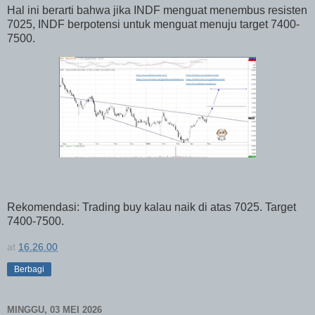
Hal ini berarti bahwa jika INDF menguat menembus resisten
7025, INDF berpotensi untuk menguat menuju target 7400-
7500.
Rekomendasi: Trading buy kalau naik di atas 7025. Target
7400-7500.
at
16.26.00
Berbagi
MINGGU, 03 MEI 2026