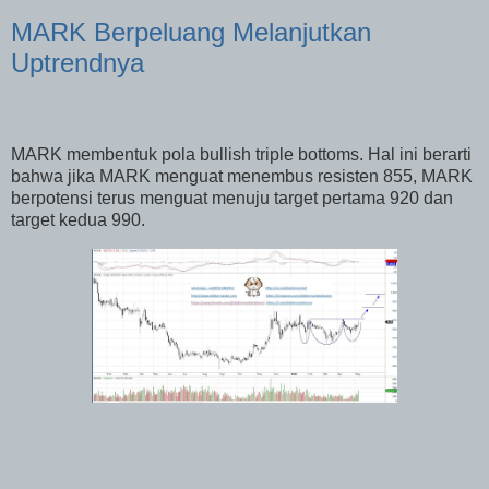
MARK Berpeluang Melanjutkan
Uptrendnya
MARK membentuk pola bullish triple bottoms. Hal ini berarti
bahwa jika MARK menguat menembus resisten 855, MARK
berpotensi terus menguat menuju target pertama 920 dan
target kedua 990.