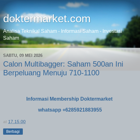
doktermarket.com
Analisa Teknikal Saham - Informasi Saham - Investasi
Saham
SABTU, 09 MEI 2026
Calon Multibagger: Saham 500an Ini
Berpeluang Menuju 710-1100
Informasi Membership Doktermarket
whatsapp +6285921883955
at
17.15.00
Berbagi