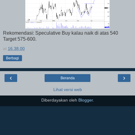
Rekomendasi: Speculative Buy kalau naik di atas 540
Target 575-600.
at
16.38.00
Berbagi
‹
›
Beranda
Lihat versi web
Diberdayakan oleh
Blogger
.