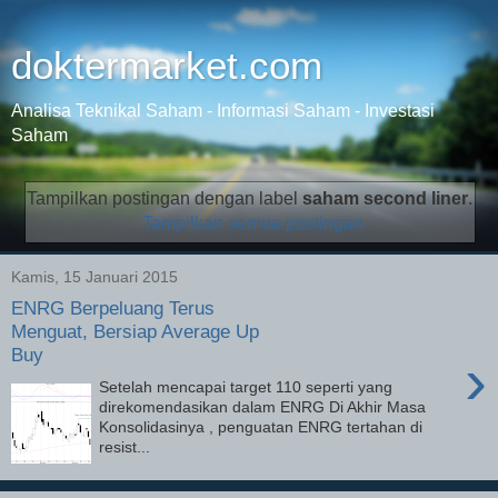
doktermarket.com
Analisa Teknikal Saham - Informasi Saham - Investasi
Saham
Tampilkan postingan dengan label
saham second liner
.
Tampilkan semua postingan
Kamis, 15 Januari 2015
ENRG Berpeluang Terus
Menguat, Bersiap Average Up
Buy
›
Setelah mencapai target 110 seperti yang
direkomendasikan dalam ENRG Di Akhir Masa
Konsolidasinya , penguatan ENRG tertahan di
resist...