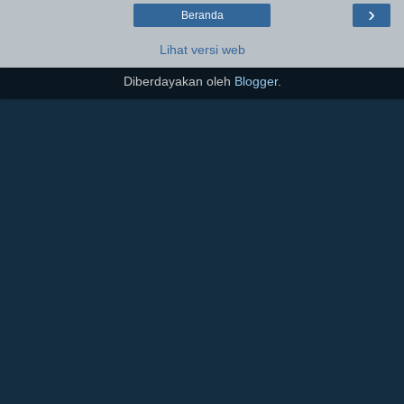
›
Beranda
Lihat versi web
Diberdayakan oleh
Blogger
.