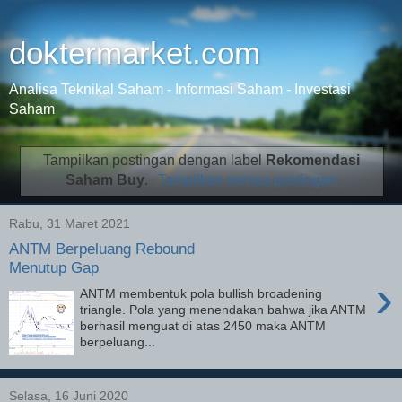
doktermarket.com
Analisa Teknikal Saham - Informasi Saham - Investasi
Saham
Tampilkan postingan dengan label
Rekomendasi
Saham Buy
.
Tampilkan semua postingan
Rabu, 31 Maret 2021
ANTM Berpeluang Rebound
Menutup Gap
›
ANTM membentuk pola bullish broadening
triangle. Pola yang menendakan bahwa jika ANTM
berhasil menguat di atas 2450 maka ANTM
berpeluang...
Selasa, 16 Juni 2020