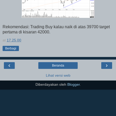
Rekomendasi: Trading Buy kalau naik di atas 39700 target
pertama di kisaran 42000.
at
17.25.00
Berbagi
‹
›
Beranda
Lihat versi web
Diberdayakan oleh
Blogger
.