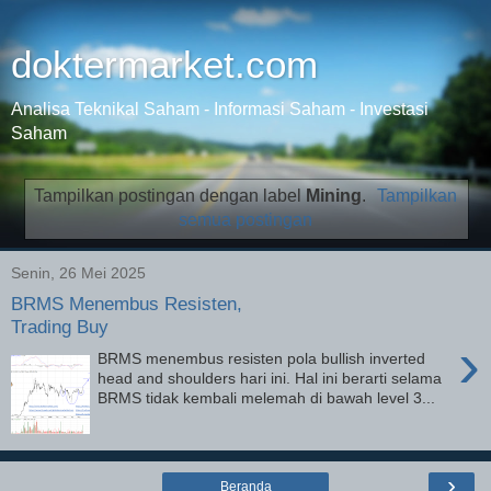
doktermarket.com
Analisa Teknikal Saham - Informasi Saham - Investasi
Saham
Tampilkan postingan dengan label
Mining
.
Tampilkan
semua postingan
Senin, 26 Mei 2025
BRMS Menembus Resisten,
Trading Buy
›
BRMS menembus resisten pola bullish inverted
head and shoulders hari ini. Hal ini berarti selama
BRMS tidak kembali melemah di bawah level 3...
›
Beranda