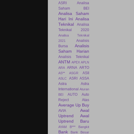
ASRI
Analisa
Saham BEI
Analisa Saham
Hari Ini
Analisa
Teknikal
Analisa
Teknikal 2020
Analisa Teknikal
Analisis
2021
Analisis
Bursa
Saham Harian
Analisis Teknikal
ANTM
APEX
APLN
ARNA
ARTO
ARA
ASII
AS**
ASGR
ASRI
ASSA
ASLC
Astra
Astra
International
Aturan
AUTO
Auto
BEI
Reject Atas
Average Up Buy
Awal
AVIA
Uptrend
Awal
Uptrend Baru
AYAM
B***
Bangkit
Bank
Bank Besar