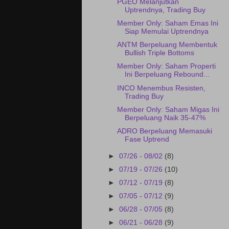
PGEO Melanjutkan
Uptrendnya, Trading Buy
Member Only: Saham Emas Ini
Siap Memulai Uptrendnya
ANTM Berpeluang Membentuk
Bullish Triple Bottoms
Member Only: Saham Properti
Ini Berpeluang Rebound...
INCO Menembus Resisten,
Trading Buy
Member Only: Saham Migas Ini
Berpeluang Naik 35-47%
ADRO Berpeluang Memasuki
Fase Uptrend
►
07/26 - 08/02
(8)
►
07/19 - 07/26
(10)
►
07/12 - 07/19
(8)
►
07/05 - 07/12
(9)
►
06/28 - 07/05
(8)
►
06/21 - 06/28
(9)