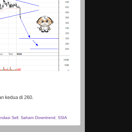
an kedua di 260.
dasi Sell
,
Saham Downtrend
,
SSIA