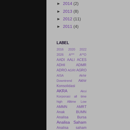
►
2014
(2)
►
2013
(8)
►
2012
(11)
►
2011
(4)
LABEL
2016
2020
2022
2026
A***
A**O
AADI
AALI
ACES
ADHI
ADMR
ADRO
AGRO
AGRI
AISA
Akhir
Akhir
Downtrend
Konsolidasi
AKRA
Aksi
Korporasi
all time
high
Alltime Low
AMMN
AMRT
Anak BUMN
Analisa Bursa
Analisa Saham
Analisa saham