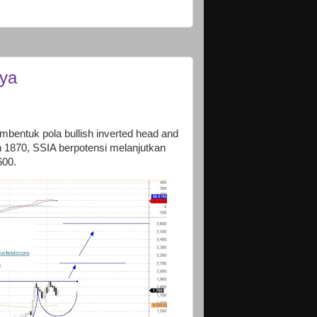
nya
bentuk pola bullish inverted head and
n 1870, SSIA berpotensi melanjutkan
600.