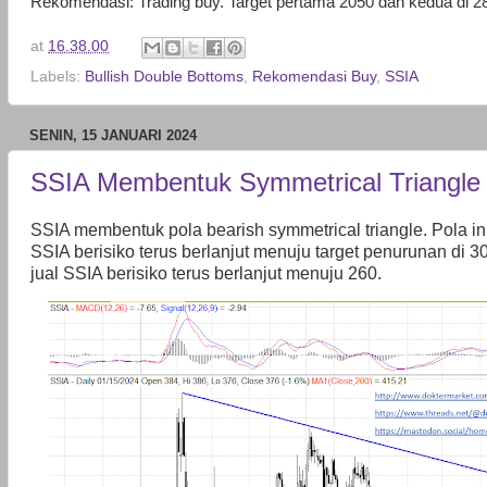
Rekomendasi: Trading buy. Target pertama 2050 dan kedua di 2
at
16.38.00
Labels:
Bullish Double Bottoms
,
Rekomendasi Buy
,
SSIA
SENIN, 15 JANUARI 2024
SSIA Membentuk Symmetrical Triangle
SSIA membentuk pola bearish symmetrical triangle. Pola 
SSIA berisiko terus berlanjut menuju target penurunan di 30
jual SSIA berisiko terus berlanjut menuju 260.