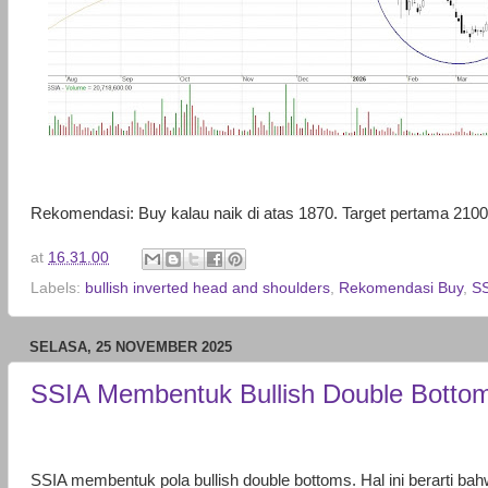
Rekomendasi: Buy kalau naik di atas 1870. Target pertama 210
at
16.31.00
Labels:
bullish inverted head and shoulders
,
Rekomendasi Buy
,
S
SELASA, 25 NOVEMBER 2025
SSIA Membentuk Bullish Double Bottom
SSIA membentuk pola bullish double bottoms. Hal ini berarti 