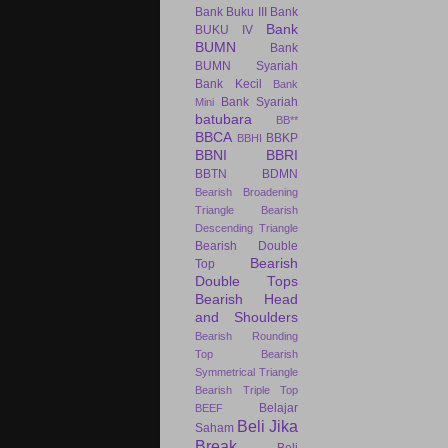
Bank Buku III
Bank
Bank
BUKU IV
BUMN
Bank
BUMN Syariah
Bank Kecil
Bank
Bank Syariah
Mini
batubara
BB**
BBCA
BBKP
BBHI
BBNI
BBRI
BBTN
BDMN
Bearish Broadening
Triangle
Bearish
Descending Triangle
Bearish Double
Bearish
Top
Double Tops
Bearish Head
and Shoulders
Bearish Rounding
Top
Bearish
Symmetrical Triangle
Bearish Triple Top
Belajar
BEEF
Beli Jika
Saham
Break