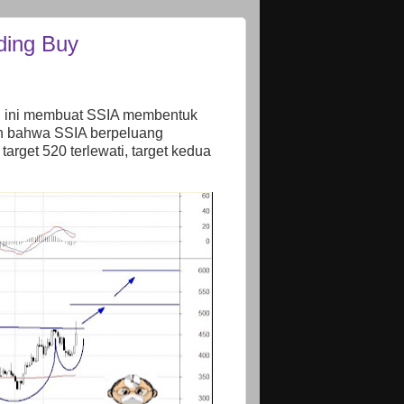
ding Buy
n ini membuat SSIA membentuk
an bahwa SSIA berpeluang
arget 520 terlewati, target kedua