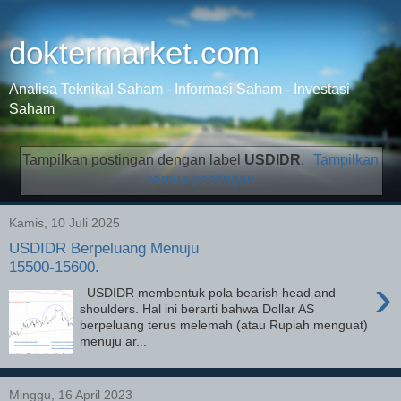
doktermarket.com
Analisa Teknikal Saham - Informasi Saham - Investasi
Saham
Tampilkan postingan dengan label
USDIDR
.
Tampilkan
semua postingan
Kamis, 10 Juli 2025
USDIDR Berpeluang Menuju
15500-15600.
›
USDIDR membentuk pola bearish head and
shoulders. Hal ini berarti bahwa Dollar AS
berpeluang terus melemah (atau Rupiah menguat)
menuju ar...
Minggu, 16 April 2023