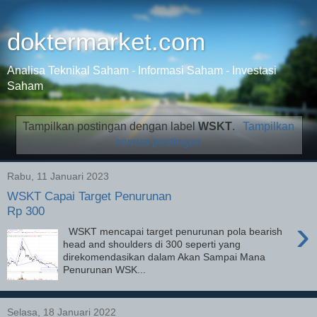
doktermarket.com
Analisa Teknikal Saham - Informasi Saham - Investasi
Saham
Tampilkan postingan dengan label
WSKT
.
Tampilkan
semua postingan
Rabu, 11 Januari 2023
WSKT Capai Target Penurunan
Rp 300
›
WSKT mencapai target penurunan pola bearish
head and shoulders di 300 seperti yang
direkomendasikan dalam Akan Sampai Mana
Penurunan WSK...
Selasa, 18 Januari 2022