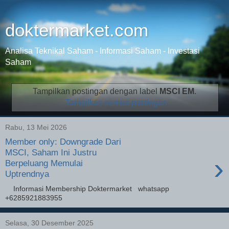
doktermarket.com
Analisa Teknikal Saham - Informasi Saham - Investasi
Saham
Tampilkan postingan dengan label
MSCI EM
.
Tampilkan semua postingan
Rabu, 13 Mei 2026
Member only: Downgrade Dari
MSCI, Saham Ini Justru
›
Berpeluang Memulai
Uptrendnya
Informasi Membership Doktermarket whatsapp
+6285921883955
Selasa, 30 Desember 2025