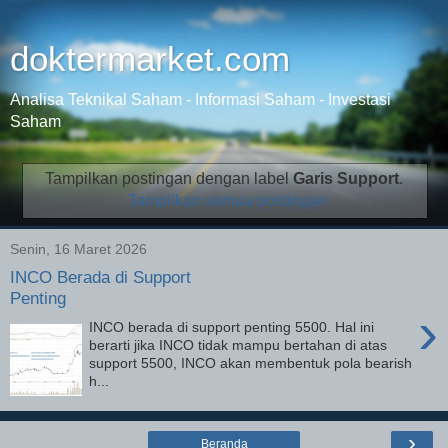
doktermarket.com
Analisa Teknikal Saham - Informasi Saham - Investasi
Saham
Tampilkan postingan dengan label
Garis Support
.
Tampilkan semua postingan
Senin, 16 Maret 2026
INCO Berada di Support
Penting
›
INCO berada di support penting 5500. Hal ini
berarti jika INCO tidak mampu bertahan di atas
support 5500, INCO akan membentuk pola bearish
h...
›
Beranda