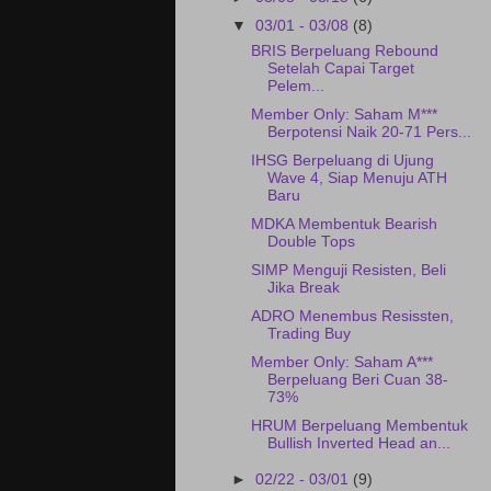
▼
03/01 - 03/08
(8)
BRIS Berpeluang Rebound
Setelah Capai Target
Pelem...
Member Only: Saham M***
Berpotensi Naik 20-71 Pers...
IHSG Berpeluang di Ujung
Wave 4, Siap Menuju ATH
Baru
MDKA Membentuk Bearish
Double Tops
SIMP Menguji Resisten, Beli
Jika Break
ADRO Menembus Resissten,
Trading Buy
Member Only: Saham A***
Berpeluang Beri Cuan 38-
73%
HRUM Berpeluang Membentuk
Bullish Inverted Head an...
►
02/22 - 03/01
(9)