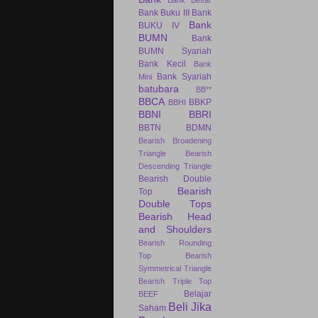
Bank Besar
Bank Buku III
Bank
Bank
BUKU IV
BUMN
Bank
BUMN Syariah
Bank Kecil
Bank
Bank Syariah
Mini
batubara
BB**
BBCA
BBKP
BBHI
BBNI
BBRI
BBTN
BDMN
Bearish Broadening
Triangle
Bearish
Descending Triangle
Bearish Double
Bearish
Top
Double Tops
Bearish Head
and Shoulders
Bearish Rounding
Top
Bearish
Symmetrical Triangle
Bearish Triple Top
Belajar
BEEF
Beli Jika
Saham