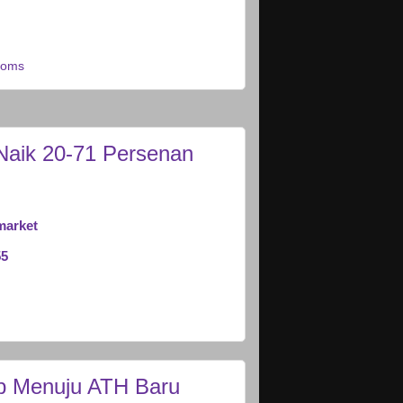
ttoms
Naik 20-71 Persenan
market
55
ap Menuju ATH Baru