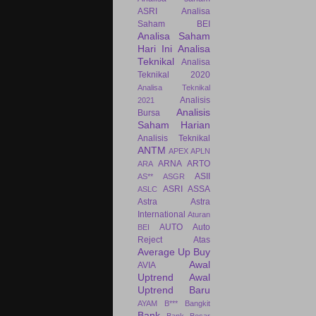
ASRI
Analisa
Saham BEI
Analisa Saham
Hari Ini
Analisa
Teknikal
Analisa
Teknikal 2020
Analisa Teknikal
Analisis
2021
Analisis
Bursa
Saham Harian
Analisis Teknikal
ANTM
APEX
APLN
ARNA
ARTO
ARA
ASII
AS**
ASGR
ASRI
ASSA
ASLC
Astra
Astra
International
Aturan
AUTO
Auto
BEI
Reject Atas
Average Up Buy
Awal
AVIA
Uptrend
Awal
Uptrend Baru
AYAM
B***
Bangkit
Bank