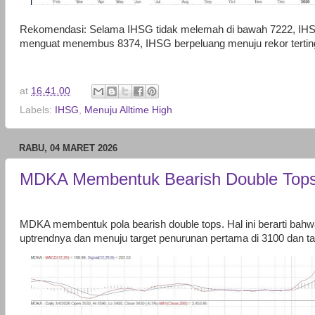
Rekomendasi: Selama IHSG tidak melemah di bawah 7222, IHS
menguat menembus 8374, IHSG berpeluang menuju rekor terting
at
16.41.00
Labels:
IHSG
,
Menuju Alltime High
RABU, 04 MARET 2026
MDKA Membentuk Bearish Double Top
MDKA membentuk pola bearish double tops. Hal ini berarti bah
uptrendnya dan menuju target penurunan pertama di 3100 dan ta