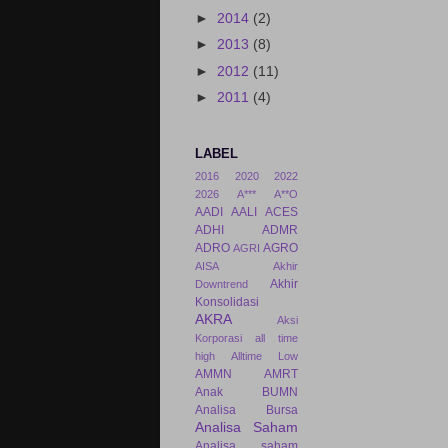
►
2014
(2)
►
2013
(8)
►
2012
(11)
►
2011
(4)
LABEL
2016
2020
2022
2026
A***
A**O
AADI
AALI
ACES
ADHI
ADMR
ADRO
AGRO
AGRI
AISA
Akhir
Akhir
Downtrend
Konsolidasi
AKRA
Aksi
Korporasi
all time
high
Alltime Low
AMMN
AMRT
Anak BUMN
Analisa Bursa
Analisa Saham
Analisa saham