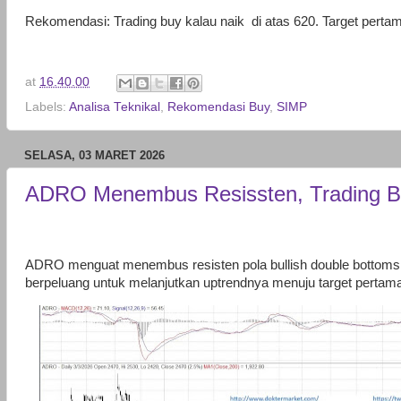
Rekomendasi: Trading buy kalau naik di atas 620. Target perta
at
16.40.00
Labels:
Analisa Teknikal
,
Rekomendasi Buy
,
SIMP
SELASA, 03 MARET 2026
ADRO Menembus Resissten, Trading 
ADRO menguat menembus resisten pola bullish double bottoms ha
berpeluang untuk melanjutkan uptrendnya menuju target pertama