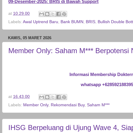
09-Desember-2025: BRIS di Bawah Support
at
10.29.00
Labels:
Awal Uptrend Baru
,
Bank BUMN
,
BRIS
,
Bullish Double Bo
KAMIS, 05 MARET 2026
Member Only: Saham M*** Berpotensi 
Informasi Membership Dokter
whatsapp +62859218839
at
16.43.00
Labels:
Member Only
,
Rekomendasi Buy
,
Saham M***
IHSG Berpeluang di Ujung Wave 4, Si