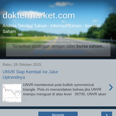
doktermarket.com
Analisa Teknikal Saham - Informasi Saham - Investasi
Saham
Tampilkan postingan dengan label
bursa saham.
.
Tampilkan semua postingan
Rabu, 28 Oktober 2015
UNVR Siap Kembali ke Jalur
Uptrendnya
›
UNVR membentuk pola bullish symmetrical
triangle. Pola ini menandakan bahwa jika UNVR
mampu menguat di atas level 39700, UNVR akan
...
›
Beranda