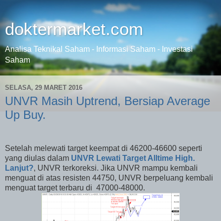
doktermarket.com
Analisa Teknikal Saham - Informasi Saham - Investasi
Saham
SELASA, 29 MARET 2016
UNVR Masih Uptrend, Bersiap Average
Up Buy.
Setelah melewati target keempat di 46200-46600 seperti
yang diulas dalam
UNVR Lewati Target Alltime High.
Lanjut?
, UNVR terkoreksi. Jika UNVR mampu kembali
menguat di atas resisten 44750, UNVR berpeluang kembali
menguat target terbaru di
47000-48000.