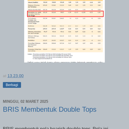
at
13.23.00
Berbagi
MINGGU, 02 MARET 2025
BRIS Membentuk Double Tops
BRIS membentuk pola bearish double tops. Pola ini