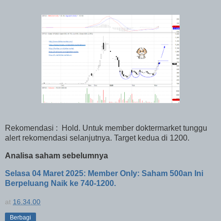
Rekomendasi :
Hold. Untuk member doktermarket tunggu
alert rekomendasi selanjutnya. Target kedua di 1200.
Analisa saham sebelumnya
Selasa 04 Maret 2025: Member Only: Saham 500an Ini
Berpeluang Naik ke 740-1200.
at
16.34.00
Berbagi