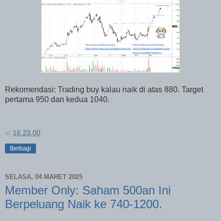
Rekomendasi: Trading buy kalau naik di atas 880. Target
pertama 950 dan kedua 1040.
at
16.23.00
Berbagi
SELASA, 04 MARET 2025
Member Only: Saham 500an Ini
Berpeluang Naik ke 740-1200.