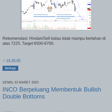
Rekomendasi: Hindari/Sell kalau tidak mampu bertahan di
atas 7225. Target 6500-6700.
at
16.36.00
Berbagi
SENIN, 03 MARET 2025
INCO Berpeluang Membentuk Bullish
Double Bottoms