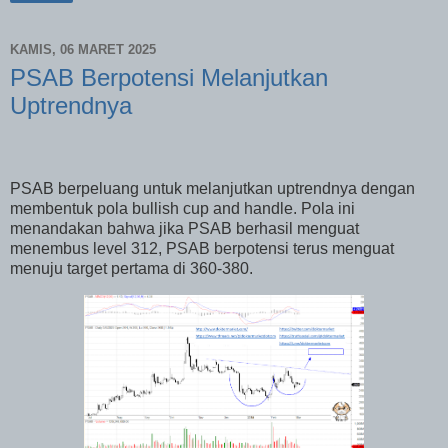
KAMIS, 06 MARET 2025
PSAB Berpotensi Melanjutkan
Uptrendnya
PSAB berpeluang untuk melanjutkan uptrendnya dengan
membentuk pola bullish cup and handle. Pola ini
menandakan bahwa jika PSAB berhasil menguat
menembus level 312, PSAB berpotensi terus menguat
menuju target pertama di 360-380.