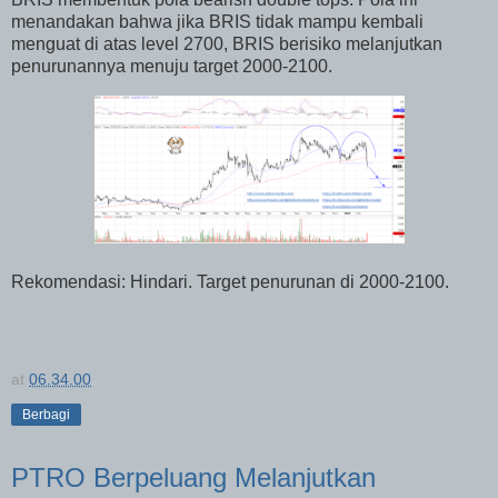
menandakan bahwa jika BRIS tidak mampu kembali
menguat di atas level 2700, BRIS berisiko melanjutkan
penurunannya menuju target 2000-2100.
Rekomendasi: Hindari. Target penurunan di 2000-2100.
at
06.34.00
Berbagi
PTRO Berpeluang Melanjutkan