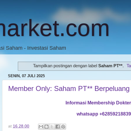
market.com
asi Saham - Investasi Saham
Tampilkan postingan dengan label
Saham PT**
.
Ta
SENIN, 07 JULI 2025
Member Only: Saham PT** Berpeluang
Informasi Membership Dokte
whatsapp +6285921883
at
16.28.00