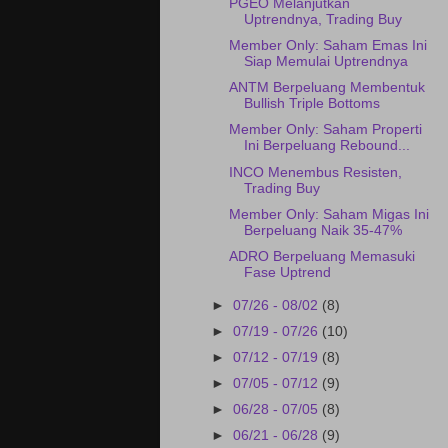
PGEO Melanjutkan
Uptrendnya, Trading Buy
Member Only: Saham Emas Ini
Siap Memulai Uptrendnya
ANTM Berpeluang Membentuk
Bullish Triple Bottoms
Member Only: Saham Properti
Ini Berpeluang Rebound...
INCO Menembus Resisten,
Trading Buy
Member Only: Saham Migas Ini
Berpeluang Naik 35-47%
ADRO Berpeluang Memasuki
Fase Uptrend
►
07/26 - 08/02
(8)
►
07/19 - 07/26
(10)
►
07/12 - 07/19
(8)
►
07/05 - 07/12
(9)
►
06/28 - 07/05
(8)
►
06/21 - 06/28
(9)