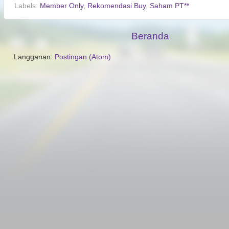
Labels:
Member Only
,
Rekomendasi Buy
,
Saham PT**
Beranda
Langganan:
Postingan (Atom)