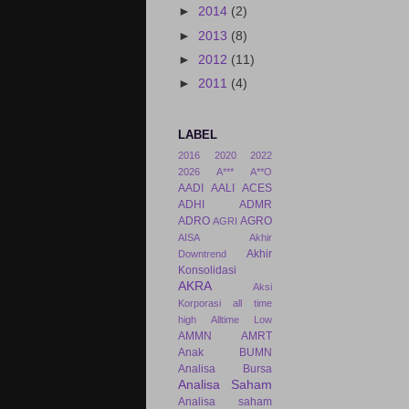
►
2014
(2)
►
2013
(8)
►
2012
(11)
►
2011
(4)
LABEL
2016
2020
2022
2026
A***
A**O
AADI
AALI
ACES
ADHI
ADMR
ADRO
AGRO
AGRI
AISA
Akhir
Akhir
Downtrend
Konsolidasi
AKRA
Aksi
Korporasi
all time
high
Alltime Low
AMMN
AMRT
Anak BUMN
Analisa Bursa
Analisa Saham
Analisa saham