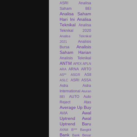
ASRI
Analisa
Saham BEI
Analisa Saham
Hari Ini
Analisa
Teknikal
Analisa
Teknikal 2020
Analisa Teknikal
Analisis
2021
Analisis
Bursa
Saham Harian
Analisis Teknikal
ANTM
APEX
APLN
ARNA
ARTO
ARA
ASII
AS**
ASGR
ASRI
ASSA
ASLC
Astra
Astra
International
Aturan
AUTO
Auto
BEI
Reject Atas
Average Up Buy
Awal
AVIA
Uptrend
Awal
Uptrend Baru
AYAM
B***
Bangkit
Bank
Bank Besar