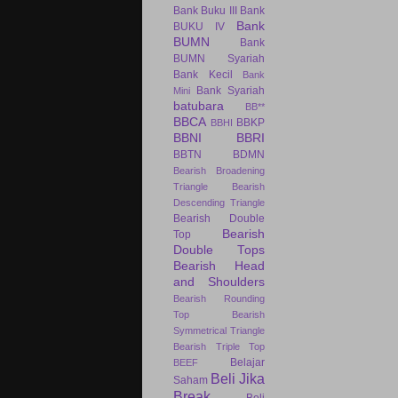
Bank Buku III
Bank
Bank
BUKU IV
BUMN
Bank
BUMN Syariah
Bank Kecil
Bank
Bank Syariah
Mini
batubara
BB**
BBCA
BBKP
BBHI
BBNI
BBRI
BBTN
BDMN
Bearish Broadening
Triangle
Bearish
Descending Triangle
Bearish Double
Bearish
Top
Double Tops
Bearish Head
and Shoulders
Bearish Rounding
Top
Bearish
Symmetrical Triangle
Bearish Triple Top
Belajar
BEEF
Beli Jika
Saham
Break