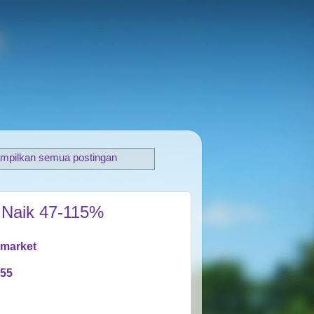
mpilkan semua postingan
 Naik 47-115%
rmarket
955