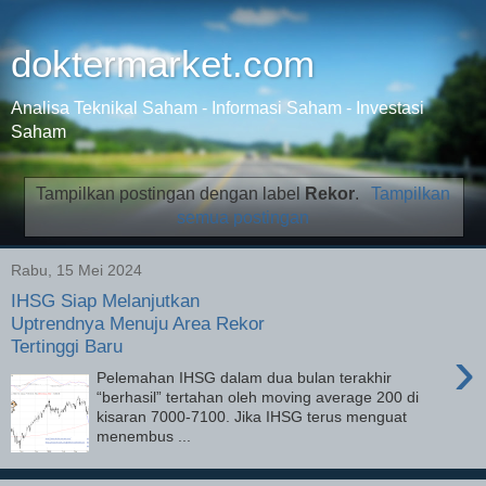
doktermarket.com
Analisa Teknikal Saham - Informasi Saham - Investasi
Saham
Tampilkan postingan dengan label
Rekor
.
Tampilkan
semua postingan
Rabu, 15 Mei 2024
IHSG Siap Melanjutkan
Uptrendnya Menuju Area Rekor
Tertinggi Baru
›
Pelemahan IHSG dalam dua bulan terakhir
“berhasil” tertahan oleh moving average 200 di
kisaran 7000-7100. Jika IHSG terus menguat
menembus ...