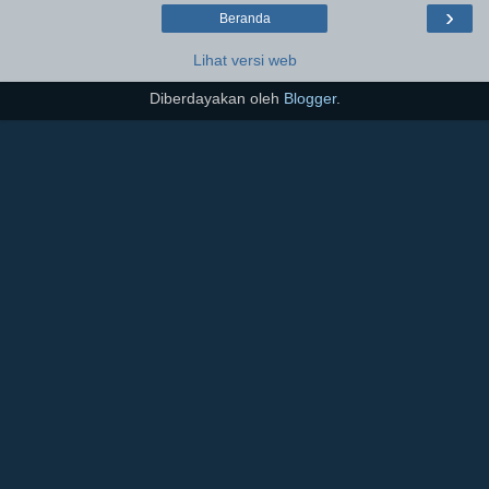
›
Beranda
Lihat versi web
Diberdayakan oleh
Blogger
.