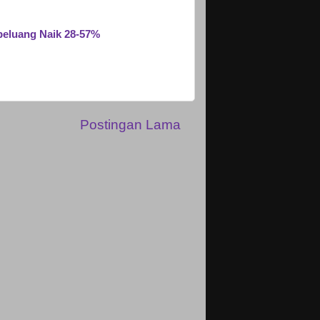
peluang Naik 28-57%
Postingan Lama