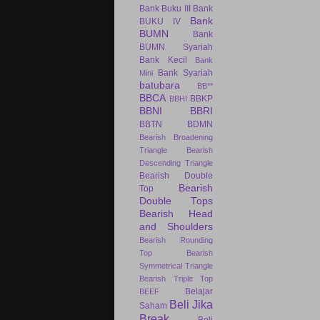
Bank Buku III
Bank
Bank
BUKU IV
BUMN
Bank
BUMN Syariah
Bank Kecil
Bank
Bank Syariah
Mini
batubara
BB**
BBCA
BBKP
BBHI
BBNI
BBRI
BBTN
BDMN
Bearish Broadening
Triangle
Bearish
Descending Triangle
Bearish Double
Bearish
Top
Double Tops
Bearish Head
and Shoulders
Bearish Rounding
Top
Bearish
Symmetrical Triangle
Bearish Triple Top
Belajar
BEEF
Beli Jika
Saham
Break