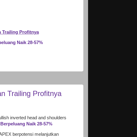
Trailing Profitnya
peluang Naik 28-57%
 Trailing Profitnya
llish inverted head and shoulders
 Berpeluang Naik 28-57%
 APEX berpotensi melanjutkan