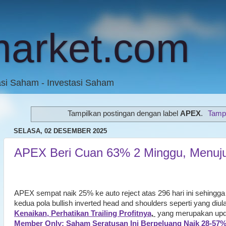
market.com
asi Saham - Investasi Saham
Tampilkan postingan dengan label
APEX
.
Tamp
SELASA, 02 DESEMBER 2025
APEX Beri Cuan 63% 2 Minggu, Menuju
APEX sempat naik 25% ke auto reject atas 296 hari ini sehingga 
kedua pola bullish inverted head and shoulders seperti yang diu
Kenaikan, Perhatikan Trailing Profitnya
,
yang merupakan upda
Member Only: Saham Seratusan Ini Berpeluang Naik 28-57