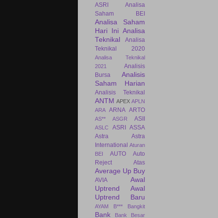
ASRI
Analisa
Saham BEI
Analisa Saham
Hari Ini
Analisa
Teknikal
Analisa
Teknikal 2020
Analisa Teknikal
Analisis
2021
Analisis
Bursa
Saham Harian
Analisis Teknikal
ANTM
APEX
APLN
ARNA
ARTO
ARA
ASII
AS**
ASGR
ASRI
ASSA
ASLC
Astra
Astra
International
Aturan
AUTO
Auto
BEI
Reject Atas
Average Up Buy
Awal
AVIA
Uptrend
Awal
Uptrend Baru
AYAM
B***
Bangkit
Bank
Bank Besar