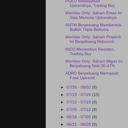
PGEO Melanjutkan
Uptrendnya, Trading Buy
Member Only: Saham Emas Ini
Siap Memulai Uptrendnya
ANTM Berpeluang Membentuk
Bullish Triple Bottoms
Member Only: Saham Properti
Ini Berpeluang Rebound...
INCO Menembus Resisten,
Trading Buy
Member Only: Saham Migas Ini
Berpeluang Naik 35-47%
ADRO Berpeluang Memasuki
Fase Uptrend
►
07/26 - 08/02
(8)
►
07/19 - 07/26
(10)
►
07/12 - 07/19
(8)
►
07/05 - 07/12
(9)
►
06/28 - 07/05
(8)
►
06/21 - 06/28
(9)