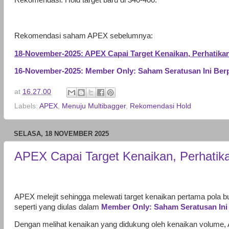
Rekomendasi: Hold target baru di 340-400.
Rekomendasi saham APEX sebelumnya:
18-November-2025: APEX Capai Target Kenaikan, Perhatikan 
16-November-2025: Member Only: Saham Seratusan Ini Ber
at
16.27.00
Labels:
APEX
,
Menuju Multibagger
,
Rekomendasi Hold
SELASA, 18 NOVEMBER 2025
APEX Capai Target Kenaikan, Perhatikan
APEX melejit sehingga melewati target kenaikan pertama pola bu
seperti yang diulas dalam
Member Only: Saham Seratusan Ini
Dengan melihat kenaikan yang didukung oleh kenaikan volume,