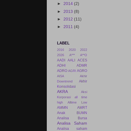
►
2014
(2)
►
2013
(8)
►
2012
(11)
►
2011
(4)
LABEL
2016
2020
2022
2026
A***
A**O
AADI
AALI
ACES
ADHI
ADMR
ADRO
AGRO
AGRI
AISA
Akhir
Akhir
Downtrend
Konsolidasi
AKRA
Aksi
Korporasi
all time
high
Alltime Low
AMMN
AMRT
Anak BUMN
Analisa Bursa
Analisa Saham
Analisa saham