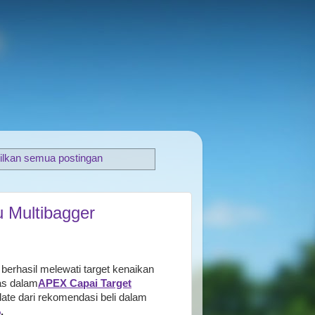
ilkan semua postingan
 Multibagger
berhasil melewati target kenaikan
las dalam
APEX Capai Target
te dari rekomendasi beli dalam
%
.