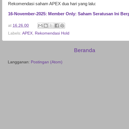
Rekomendasi saham APEX dua hari yang lalu:
16-November-2025: Member Only: Saham Seratusan Ini Ber
at
16.26.00
Labels:
APEX
,
Rekomendasi Hold
Beranda
Langganan:
Postingan (Atom)