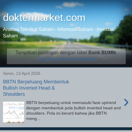
doktermarket.com
Analisa Teknikal Saham - Informasi Saham - Investasi
Saham
Tampilkan postingan dengan label
Bank BUMN
.
Tampilkan semua postingan
Senin, 13 April 2026
BBTN Berpeluang Membentuk
Bullish Inverted Head &
Shoulders
›
BBTN berpeluang untuk memasuki fase uptrend
dengan membentuk pola bullish inverted head and
shoulders. Pola ini berarti bahwa jika BBTN
meng...