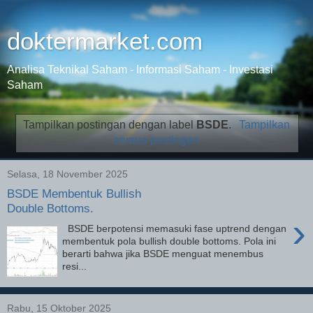
doktermarket.com
Analisa Teknikal Saham - Informasi Saham - Investasi
Saham
Tampilkan postingan dengan label
BSDE
.
Tampilkan
semua postingan
Selasa, 18 November 2025
BSDE Membentuk Bullish
Double Bottoms.
›
BSDE berpotensi memasuki fase uptrend dengan
membentuk pola bullish double bottoms. Pola ini
berarti bahwa jika BSDE menguat menembus
resi...
Rabu, 15 Oktober 2025