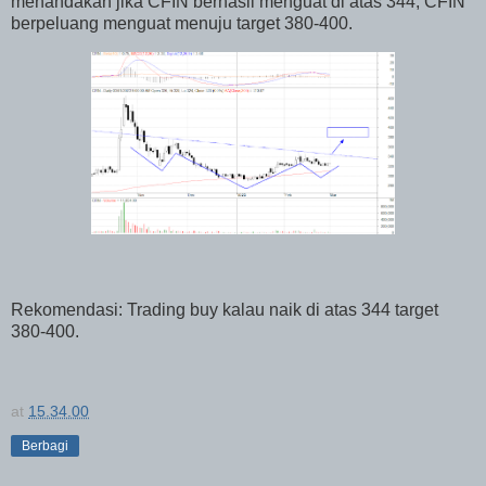
menandakan jika CFIN berhasil menguat di atas 344, CFIN
berpeluang menguat menuju target 380-400.
Rekomendasi: Trading buy kalau naik di atas 344 target
380-400.
at
15.34.00
Berbagi