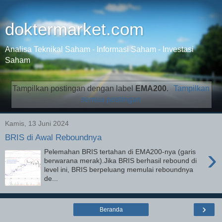
doktermarket.com
Analisa Teknikal Saham - Informasi Saham - Investasi
Saham
Tampilkan postingan dengan label
EMA200
.
Tampilkan
semua postingan
Kamis, 13 Juni 2024
BRIS di Awal Reboundnya
›
Pelemahan BRIS tertahan di EMA200-nya (garis
berwarana merak).Jika BRIS berhasil rebound di
level ini, BRIS berpeluang memulai reboundnya
de...
›
Beranda