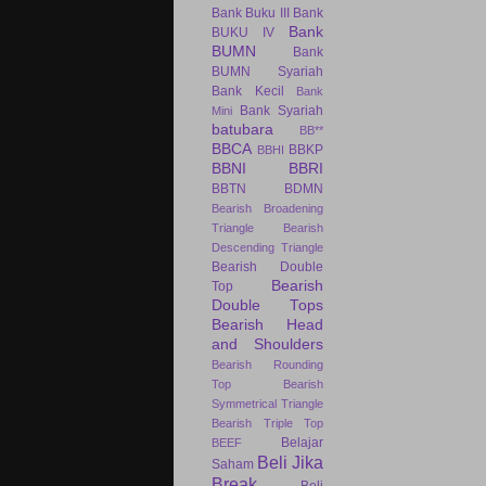
Bank Buku III
Bank
Bank
BUKU IV
BUMN
Bank
BUMN Syariah
Bank Kecil
Bank
Bank Syariah
Mini
batubara
BB**
BBCA
BBKP
BBHI
BBNI
BBRI
BBTN
BDMN
Bearish Broadening
Triangle
Bearish
Descending Triangle
Bearish Double
Bearish
Top
Double Tops
Bearish Head
and Shoulders
Bearish Rounding
Top
Bearish
Symmetrical Triangle
Bearish Triple Top
Belajar
BEEF
Beli Jika
Saham
Break