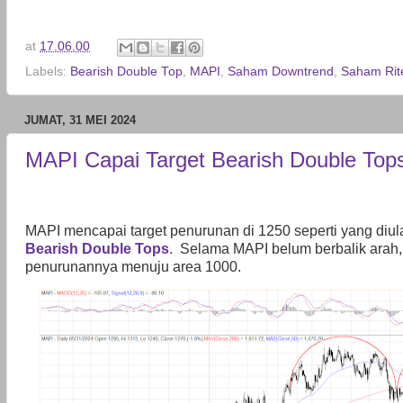
at
17.06.00
Labels:
Bearish Double Top
,
MAPI
,
Saham Downtrend
,
Saham Rit
JUMAT, 31 MEI 2024
MAPI Capai Target Bearish Double Top
MAPI mencapai target penurunan di 1250 seperti yang diu
Bearish Double Tops
.
Selama MAPI belum berbalik arah,
penurunannya menuju area 1000.