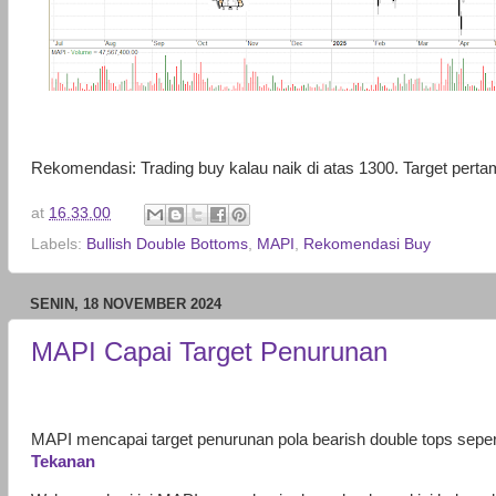
Rekomendasi: Trading buy kalau naik di atas 1300. Target pert
at
16.33.00
Labels:
Bullish Double Bottoms
,
MAPI
,
Rekomendasi Buy
SENIN, 18 NOVEMBER 2024
MAPI Capai Target Penurunan
MAPI mencapai target penurunan pola bearish double tops seper
Tekanan