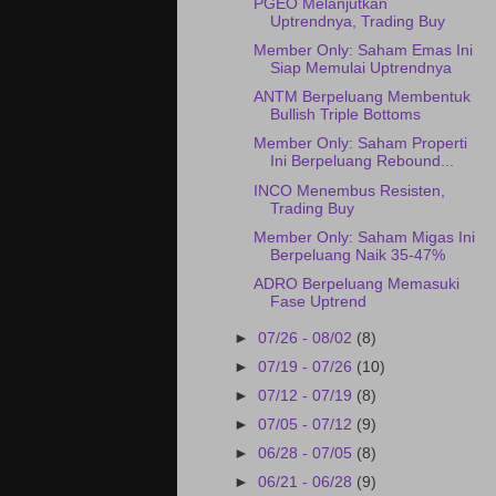
PGEO Melanjutkan
Uptrendnya, Trading Buy
Member Only: Saham Emas Ini
Siap Memulai Uptrendnya
ANTM Berpeluang Membentuk
Bullish Triple Bottoms
Member Only: Saham Properti
Ini Berpeluang Rebound...
INCO Menembus Resisten,
Trading Buy
Member Only: Saham Migas Ini
Berpeluang Naik 35-47%
ADRO Berpeluang Memasuki
Fase Uptrend
►
07/26 - 08/02
(8)
►
07/19 - 07/26
(10)
►
07/12 - 07/19
(8)
►
07/05 - 07/12
(9)
►
06/28 - 07/05
(8)
►
06/21 - 06/28
(9)