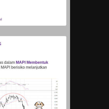
el
s
las dalam
MAPI Membentuk
 MAPI berisiko melanjutkan