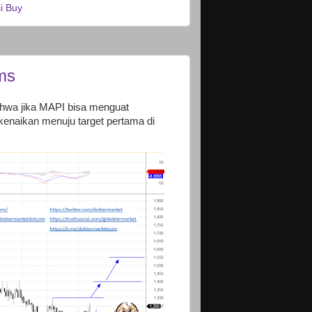
i Buy
ms
bahwa jika MAPI bisa menguat
naikan menuju target pertama di