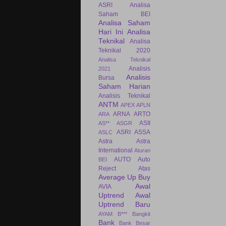
ASRI
Analisa
Saham BEI
Analisa Saham
Hari Ini
Analisa
Teknikal
Analisa
Teknikal 2020
Analisa Teknikal
Analisis
2021
Analisis
Bursa
Saham Harian
Analisis Teknikal
ANTM
APEX
APLN
ARNA
ARTO
ARA
ASII
AS**
ASGR
ASRI
ASSA
ASLC
Astra
Astra
International
Aturan
AUTO
Auto
BEI
Reject Atas
Average Up Buy
Awal
AVIA
Uptrend
Awal
Uptrend Baru
AYAM
B***
Bangkit
Bank
Bank Besar