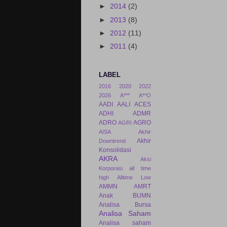
►
2014
(2)
►
2013
(8)
►
2012
(11)
►
2011
(4)
LABEL
2016
2020
2022
2026
A***
A**O
AADI
AALI
ACES
ADHI
ADMR
ADRO
AGRO
AGRI
AISA
Akhir
Akhir
Downtrend
Konsolidasi
AKRA
Aksi
Korporasi
all time
high
Alltime Low
AMMN
AMRT
Anak BUMN
Analisa Bursa
Analisa Saham
Analisa saham