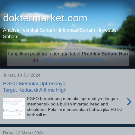
doktermarket.com
Analisa Teknikal Saham - Informasi Saham - Investasi
Saham
Tampilkan postingan dengan label
Prediksi Saham Hari
Ini
.
Tampilkan semua postingan
Jumat, 19 Juli 2024
PGEO Memulai Uptrendnya,
Target Kedua di Alltime High
›
PGEO berpeluang memulai uptrendnya dengan
membentuk pola bullish inverted head and
shoulders. Pola ini menandakan bahwa jika PGEO
berhasil m...
Rabu, 13 Maret 2024