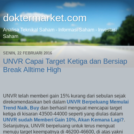
doktermarket.com
Analisa Teknikal Saham - Informasi Saham - Investasi
Saham
SENIN, 22 FEBRUARI 2016
UNVR Capai Target Ketiga dan Bersiap
Break Alltime High
UNVR telah memberi gain 15% kurang dari sebulan sejak
direkomendasikan beli dalam
UNVR Berpeluang Memulai
Trend Naik, Buy
dan berhasil menguat mencapai target
ketiga di kisaran 43500-44000 seperti yang diulas dalam
UNVR sudah Memberi Gain 10%, Akan Kemana Lagi?
.
Selanjutnya, UNVR berpeluang untuk terus menguat
menuju target keempatnya di 46200-46600, di atas yakni