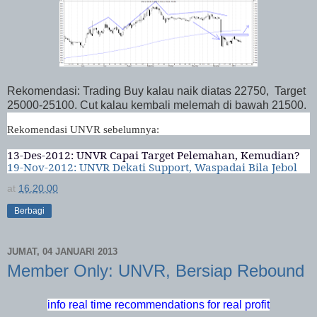
Rekomendasi: Trading Buy kalau naik diatas 22750, Target
25000-25100. Cut kalau kembali melemah di bawah 21500.
Rekomendasi UNVR sebelumnya:
13-Des-2012: UNVR Capai Target Pelemahan, Kemudian?
19-Nov-2012: UNVR Dekati Support, Waspadai Bila Jebol
at
16.20.00
Berbagi
JUMAT, 04 JANUARI 2013
Member Only: UNVR, Bersiap Rebound
info real time recommendations for real profit