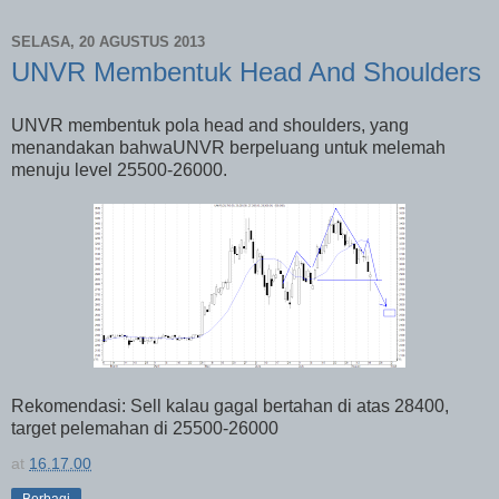
SELASA, 20 AGUSTUS 2013
UNVR Membentuk Head And Shoulders
UNVR membentuk pola head and shoulders, yang
menandakan bahwaUNVR berpeluang untuk melemah
menuju level 25500-26000.
Rekomendasi: Sell kalau gagal bertahan di atas 28400,
target pelemahan di 25500-26000
at
16.17.00