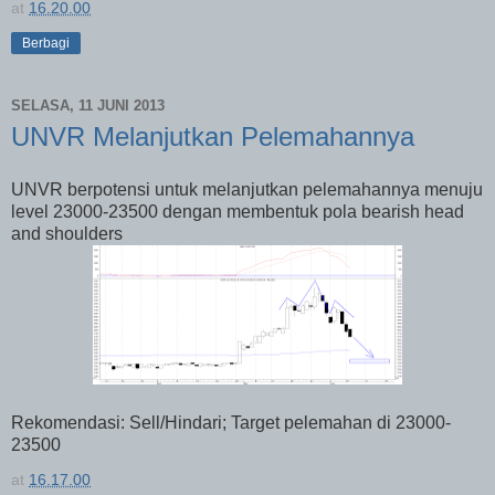
at
16.20.00
Berbagi
SELASA, 11 JUNI 2013
UNVR Melanjutkan Pelemahannya
UNVR berpotensi untuk melanjutkan pelemahannya menuju
level 23000-23500 dengan membentuk pola bearish head
and shoulders
Rekomendasi: Sell/Hindari; Target pelemahan di 23000-
23500
at
16.17.00