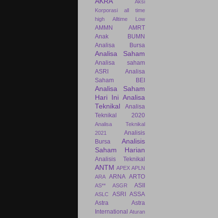
AKRA
Aksi
Korporasi
all time
high
Alltime Low
AMMN
AMRT
Anak BUMN
Analisa Bursa
Analisa Saham
Analisa saham
ASRI
Analisa
Saham BEI
Analisa Saham
Hari Ini
Analisa
Teknikal
Analisa
Teknikal 2020
Analisa Teknikal
Analisis
2021
Analisis
Bursa
Saham Harian
Analisis Teknikal
ANTM
APEX
APLN
ARNA
ARTO
ARA
ASII
AS**
ASGR
ASRI
ASSA
ASLC
Astra
Astra
International
Aturan