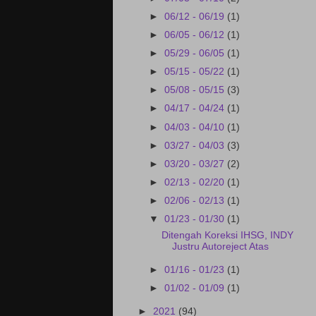
►
06/12 - 06/19
(1)
►
06/05 - 06/12
(1)
►
05/29 - 06/05
(1)
►
05/15 - 05/22
(1)
►
05/08 - 05/15
(3)
►
04/17 - 04/24
(1)
►
04/03 - 04/10
(1)
►
03/27 - 04/03
(3)
►
03/20 - 03/27
(2)
►
02/13 - 02/20
(1)
►
02/06 - 02/13
(1)
▼
01/23 - 01/30
(1)
Ditengah Koreksi IHSG, INDY
Justru Autoreject Atas
►
01/16 - 01/23
(1)
►
01/02 - 01/09
(1)
►
2021
(94)