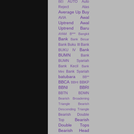
AUTO
Auto
BEI
Reject Atas
Average Up Buy
Awal
AVIA
Uptrend
Awal
Uptrend Baru
AYAM
B***
Bangkit
Bank
Bank Besar
Bank Buku III
Bank
Bank
BUKU IV
BUMN
Bank
BUMN Syariah
Bank Kecil
Bank
Bank Syariah
Mini
batubara
BB**
BBCA
BBKP
BBHI
BBNI
BBRI
BBTN
BDMN
Bearish Broadening
Triangle
Bearish
Descending Triangle
Bearish Double
Bearish
Top
Double Tops
Bearish Head