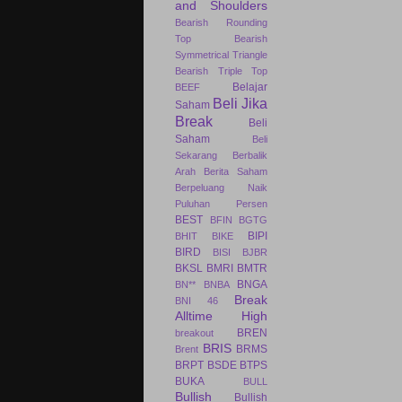
and Shoulders
Bearish Rounding
Top
Bearish
Symmetrical Triangle
Bearish Triple Top
Belajar
BEEF
Beli Jika
Saham
Break
Beli
Saham
Beli
Sekarang
Berbalik
Arah
Berita Saham
Berpeluang Naik
Puluhan Persen
BEST
BFIN
BGTG
BIPI
BHIT
BIKE
BIRD
BISI
BJBR
BKSL
BMRI
BMTR
BNGA
BN**
BNBA
Break
BNI 46
Alltime High
BREN
breakout
BRIS
BRMS
Brent
BRPT
BSDE
BTPS
BUKA
BULL
Bullish
Bullish