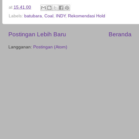
at
15.41.00
Labels:
batubara
,
Coal
,
INDY
,
Rekomendasi Hold
Postingan Lebih Baru
Beranda
Langganan:
Postingan (Atom)