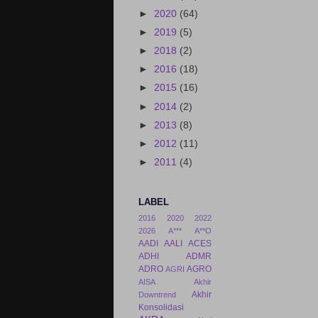
►
2020
(64)
►
2019
(5)
►
2018
(2)
►
2016
(18)
►
2015
(16)
►
2014
(2)
►
2013
(8)
►
2012
(11)
►
2011
(4)
LABEL
2016
2020
2022
2026
A***
A**O
AADI
AALI
ACES
ADHI
ADMR
ADRO
AGRO
AGRI
AISA
Akhir
Akhir
Downtrend
Konsolidasi