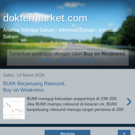
doktermarket.com
Analisa Teknikal Saham - Informasi Saham - Investasi
Saham
Tampilkan postingan dengan label
Buy on Weakness
.
Tampilkan semua postingan
Sabtu, 14 Maret 2026
BUMI Berpeluang Rebound,
Buy on Weakness
›
BUMI menguji kekuatan supportnya di 198-200.
Jika BUMI mampu rebound di kisaran ini, BUMI
berpeluang rebound menuju target pertama di 280
...
›
Beranda