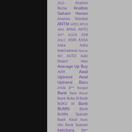
Analisis
2021
Analisis
Bursa
Saham Harian
Analisis Teknikal
ANTM
APEX
APLN
ARNA
ARTO
ARA
ASII
AS**
ASGR
ASRI
ASSA
ASLC
Astra
Astra
International
Aturan
AUTO
Auto
BEI
Reject Atas
Average Up Buy
Awal
AVIA
Uptrend
Awal
Uptrend Baru
AYAM
B***
Bangkit
Bank
Bank Besar
Bank Buku III
Bank
Bank
BUKU IV
BUMN
Bank
BUMN Syariah
Bank Kecil
Bank
Bank Syariah
Mini
batubara
BB**