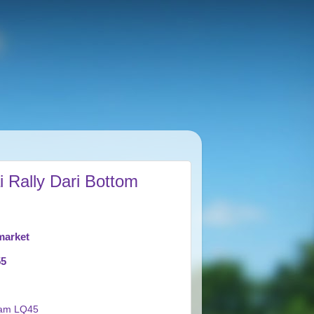
Rally Dari Bottom
market
55
am LQ45