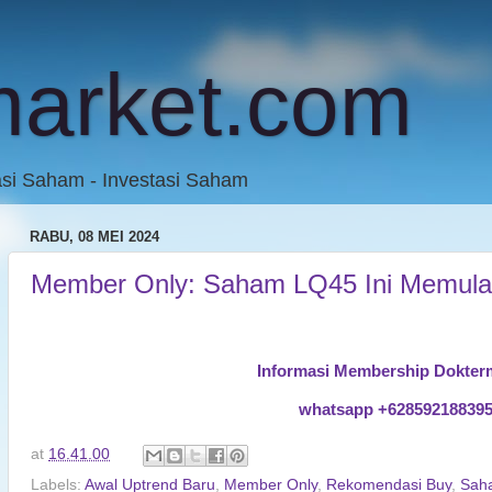
market.com
asi Saham - Investasi Saham
RABU, 08 MEI 2024
Member Only: Saham LQ45 Ini Memulai 
Informasi Membership Dokter
whatsapp +62859218839
at
16.41.00
Labels:
Awal Uptrend Baru
,
Member Only
,
Rekomendasi Buy
,
Sah