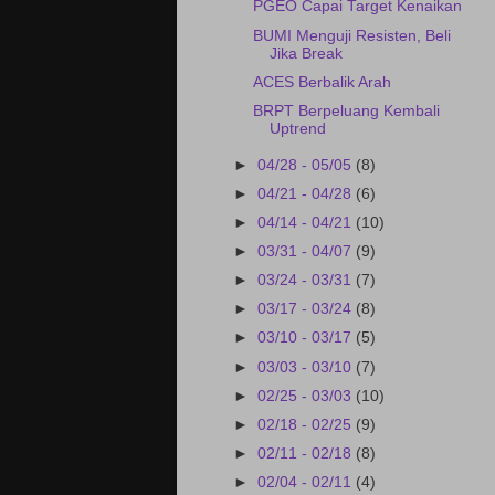
PGEO Capai Target Kenaikan
BUMI Menguji Resisten, Beli
Jika Break
ACES Berbalik Arah
BRPT Berpeluang Kembali
Uptrend
►
04/28 - 05/05
(8)
►
04/21 - 04/28
(6)
►
04/14 - 04/21
(10)
►
03/31 - 04/07
(9)
►
03/24 - 03/31
(7)
►
03/17 - 03/24
(8)
►
03/10 - 03/17
(5)
►
03/03 - 03/10
(7)
►
02/25 - 03/03
(10)
►
02/18 - 02/25
(9)
►
02/11 - 02/18
(8)
►
02/04 - 02/11
(4)