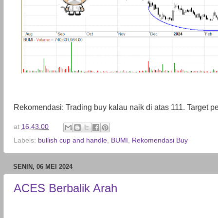
Rekomendasi: Trading buy kalau naik di atas 111. Target 
at
16.43.00
Labels:
bullish cup and handle
,
BUMI
,
Rekomendasi Buy
SENIN, 06 MEI 2024
ACES Berbalik Arah