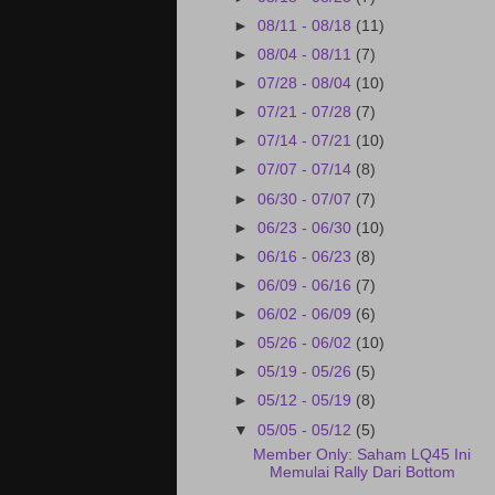
►
08/11 - 08/18
(11)
►
08/04 - 08/11
(7)
►
07/28 - 08/04
(10)
►
07/21 - 07/28
(7)
►
07/14 - 07/21
(10)
►
07/07 - 07/14
(8)
►
06/30 - 07/07
(7)
►
06/23 - 06/30
(10)
►
06/16 - 06/23
(8)
►
06/09 - 06/16
(7)
►
06/02 - 06/09
(6)
►
05/26 - 06/02
(10)
►
05/19 - 05/26
(5)
►
05/12 - 05/19
(8)
▼
05/05 - 05/12
(5)
Member Only: Saham LQ45 Ini
Memulai Rally Dari Bottom