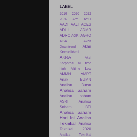
LABEL
2016
2020
2022
2026
A***
A**O
AADI
AALI
ACES
ADHI
ADMR
ADRO
AGRO
AGRI
AISA
Akhir
Akhir
Downtrend
Konsolidasi
AKRA
Aksi
Korporasi
all time
high
Alltime Low
AMMN
AMRT
Anak BUMN
Analisa Bursa
Analisa Saham
Analisa saham
ASRI
Analisa
Saham BEI
Analisa Saham
Hari Ini
Analisa
Teknikal
Analisa
Teknikal 2020
Analisa Teknikal