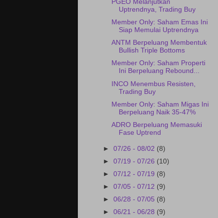
PGEO Melanjutkan
Uptrendnya, Trading Buy
Member Only: Saham Emas Ini
Siap Memulai Uptrendnya
ANTM Berpeluang Membentuk
Bullish Triple Bottoms
Member Only: Saham Properti
Ini Berpeluang Rebound...
INCO Menembus Resisten,
Trading Buy
Member Only: Saham Migas Ini
Berpeluang Naik 35-47%
ADRO Berpeluang Memasuki
Fase Uptrend
►
07/26 - 08/02
(8)
►
07/19 - 07/26
(10)
►
07/12 - 07/19
(8)
►
07/05 - 07/12
(9)
►
06/28 - 07/05
(8)
►
06/21 - 06/28
(9)