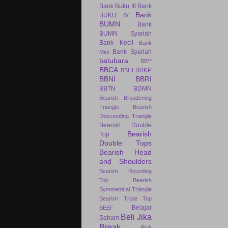
Bank Buku III
Bank
Bank
BUKU IV
BUMN
Bank
BUMN Syariah
Bank Kecil
Bank
Bank Syariah
Mini
batubara
BB**
BBCA
BBKP
BBHI
BBNI
BBRI
BBTN
BDMN
Bearish Broadening
Triangle
Bearish
Descending Triangle
Bearish Double
Bearish
Top
Double Tops
Bearish Head
and Shoulders
Bearish Rounding
Top
Bearish
Symmetrical Triangle
Bearish Triple Top
Belajar
BEEF
Beli Jika
Saham
Break