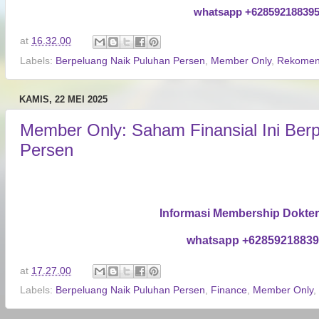
whatsapp +62859218839
at
16.32.00
Labels:
Berpeluang Naik Puluhan Persen
,
Member Only
,
Rekomen
KAMIS, 22 MEI 2025
Member Only: Saham Finansial Ini Ber
Persen
Informasi Membership Dokte
whatsapp +6285921883
at
17.27.00
Labels:
Berpeluang Naik Puluhan Persen
,
Finance
,
Member Only
,