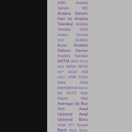
ASRI
Analisa
Saham BEI
Analisa Saham
Hari Ini
Analisa
Teknikal
Analisa
Teknikal 2020
Analisa Teknikal
Analisis
2021
Analisis
Bursa
Saham Harian
Analisis Teknikal
ANTM
APEX
APLN
ARNA
ARTO
ARA
ASII
AS**
ASGR
ASRI
ASSA
ASLC
Astra
Astra
International
Aturan
AUTO
Auto
BEI
Reject Atas
Average Up Buy
Awal
AVIA
Uptrend
Awal
Uptrend Baru
AYAM
B***
Bangkit
Bank
Bank Besar