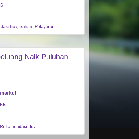
55
dasi Buy
,
Saham Pelayaran
peluang Naik Puluhan
rmarket
955
Rekomendasi Buy