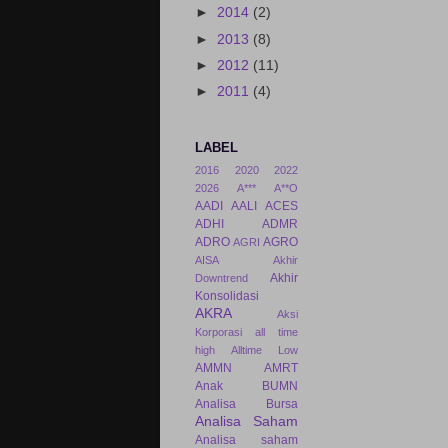
►
2014
(2)
►
2013
(8)
►
2012
(11)
►
2011
(4)
LABEL
2016
2020
2022
2026
A***
A**O
AADI
AALI
ACES
ADHI
ADMR
ADRO
AGRO
AGRI
AISA
Akhir
Akhir
Downtrend
Konsolidasi
AKRA
Aksi
Korporasi
all time
high
Alltime Low
AMMN
AMRT
Anak BUMN
Analisa Bursa
Analisa Saham
Analisa saham