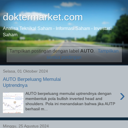
doktermarket.com
Analisa Teknikal Saham - Informasi Saham - Investasi
Saham
Tampilkan postingan dengan label
AUTO
.
Tampilkan
semua postingan
Selasa, 01 Oktober 2024
AUTO Berpeluang Memulai
Uptrendnya
›
AUTO berpeluang memulai uptrendnya dengan
membentuk pola bullish inverted head and
shoulders. Pola ini menandakan bahwa jika AUTP
berhasil m...
Minggu, 25 Agustus 2024