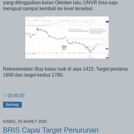
yang ditinggalkan bulan Oktober lalu, UNVR bisa saja
menguat sampai kembali ke level tersebut.
Rekomendasi: Buy kalau naik di atas 1415. Target pertama
1600 dan target kedua 1780.
at
09.48.00
Berbagi
KAMIS, 20 MARET 2025
BRIS Capai Target Penurunan