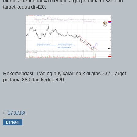
memulai reboundnya menuju target pertama di 380 dan
target kedua di 420.
Rekomendasi: Trading buy kalau naik di atas 332. Target
pertama 380 dan kedua 420.
at
17.12.00
Berbagi