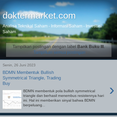
doktermarket.com
Analisa Teknikal Saham - Informasi Saham - Investasi
Saham
Tampilkan postingan dengan label
Bank Buku III
.
Tampilkan semua postingan
Senin, 26 Juni 2023
BDMN Membentuk Bullish
Symmetrical Triangle, Trading
Buy
›
BDMN membentuk pola bullish symmetrical
triangle dan berhasil menembus resistennya hari
ini. Hal ini memberikan sinyal bahwa BDMN
berpeluang...