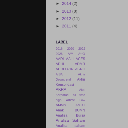
►
2014
(2)
►
2013
(8)
►
2012
(11)
►
2011
(4)
LABEL
2016
2020
2022
2026
A***
A**O
AADI
AALI
ACES
ADHI
ADMR
ADRO
AGRO
AGRI
AISA
Akhir
Akhir
Downtrend
Konsolidasi
AKRA
Aksi
Korporasi
all time
high
Alltime Low
AMMN
AMRT
Anak BUMN
Analisa Bursa
Analisa Saham
Analisa saham