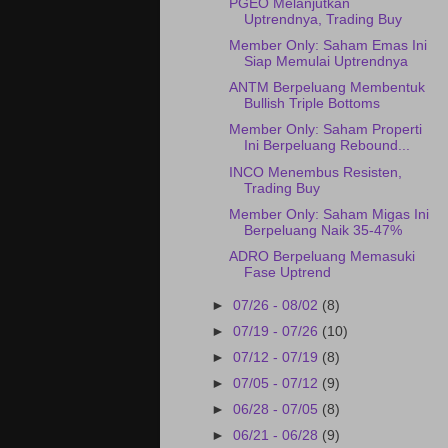
PGEO Melanjutkan
Uptrendnya, Trading Buy
Member Only: Saham Emas Ini
Siap Memulai Uptrendnya
ANTM Berpeluang Membentuk
Bullish Triple Bottoms
Member Only: Saham Properti
Ini Berpeluang Rebound...
INCO Menembus Resisten,
Trading Buy
Member Only: Saham Migas Ini
Berpeluang Naik 35-47%
ADRO Berpeluang Memasuki
Fase Uptrend
►
07/26 - 08/02
(8)
►
07/19 - 07/26
(10)
►
07/12 - 07/19
(8)
►
07/05 - 07/12
(9)
►
06/28 - 07/05
(8)
►
06/21 - 06/28
(9)