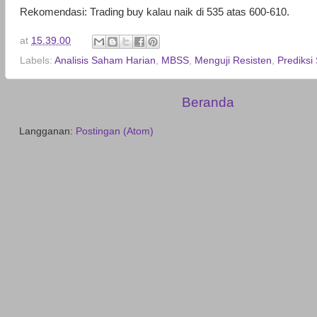
Rekomendasi: Trading buy kalau naik di 535 atas 600-610.
at
15.39.00
Labels:
Analisis Saham Harian
,
MBSS
,
Menguji Resisten
,
Prediksi
Beranda
Langganan:
Postingan (Atom)