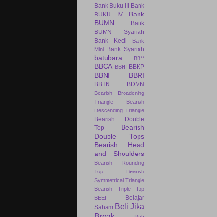
Bank Buku III
Bank
Bank
BUKU IV
BUMN
Bank
BUMN Syariah
Bank Kecil
Bank
Bank Syariah
Mini
batubara
BB**
BBCA
BBKP
BBHI
BBNI
BBRI
BBTN
BDMN
Bearish Broadening
Triangle
Bearish
Descending Triangle
Bearish Double
Bearish
Top
Double Tops
Bearish Head
and Shoulders
Bearish Rounding
Top
Bearish
Symmetrical Triangle
Bearish Triple Top
Belajar
BEEF
Beli Jika
Saham
Break