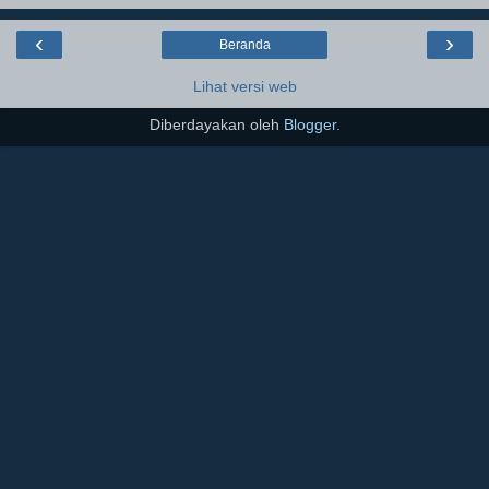
‹
›
Beranda
Lihat versi web
Diberdayakan oleh
Blogger
.