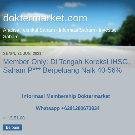
doktermarket.com
Analisa Teknikal Saham - Informasi Saham - Investasi
Saham
SENIN, 21 JUNI 2021
Member Only: Di Tengah Koreksi IHSG,
Saham P*** Berpeluang Naik 40-56%
Informasi Membership Doktermarket
Whatsapp +6281280673834
at
15.51.00
Berbagi