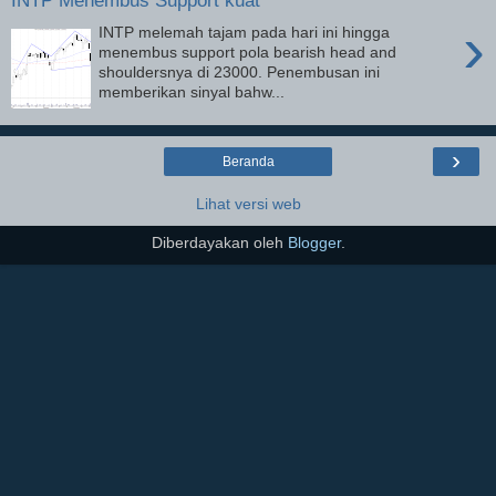
INTP Menembus Support kuat
›
INTP melemah tajam pada hari ini hingga
menembus support pola bearish head and
shouldersnya di 23000. Penembusan ini
memberikan sinyal bahw...
›
Beranda
Lihat versi web
Diberdayakan oleh
Blogger
.