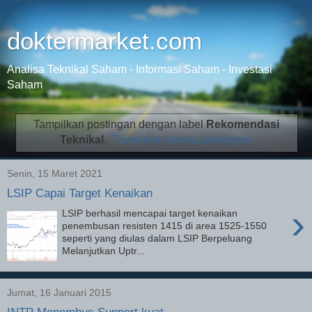
doktermarket.com
Analisa Teknikal Saham - Informasi Saham - Investasi
Saham
Tampilkan postingan dengan label
Rekomendasi
Teknikal
.
Tampilkan semua postingan
Senin, 15 Maret 2021
LSIP Capai Target Kenaikan
›
LSIP berhasil mencapai target kenaikan
penembusan resisten 1415 di area 1525-1550
seperti yang diulas dalam LSIP Berpeluang
Melanjutkan Uptr...
Jumat, 16 Januari 2015