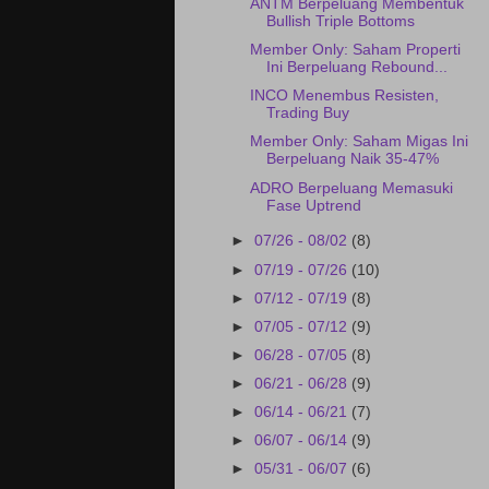
ANTM Berpeluang Membentuk
Bullish Triple Bottoms
Member Only: Saham Properti
Ini Berpeluang Rebound...
INCO Menembus Resisten,
Trading Buy
Member Only: Saham Migas Ini
Berpeluang Naik 35-47%
ADRO Berpeluang Memasuki
Fase Uptrend
►
07/26 - 08/02
(8)
►
07/19 - 07/26
(10)
►
07/12 - 07/19
(8)
►
07/05 - 07/12
(9)
►
06/28 - 07/05
(8)
►
06/21 - 06/28
(9)
►
06/14 - 06/21
(7)
►
06/07 - 06/14
(9)
►
05/31 - 06/07
(6)