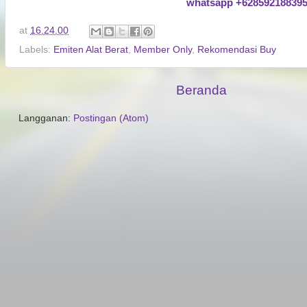
whatsapp +62859218839
at
16.24.00
Labels:
Emiten Alat Berat
,
Member Only
,
Rekomendasi Buy
Beranda
Langganan:
Postingan (Atom)