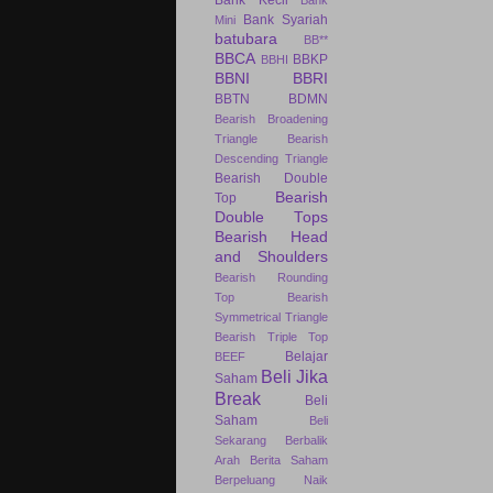
Bank Syariah
Mini
batubara
BB**
BBCA
BBKP
BBHI
BBNI
BBRI
BBTN
BDMN
Bearish Broadening
Triangle
Bearish
Descending Triangle
Bearish Double
Bearish
Top
Double Tops
Bearish Head
and Shoulders
Bearish Rounding
Top
Bearish
Symmetrical Triangle
Bearish Triple Top
Belajar
BEEF
Beli Jika
Saham
Break
Beli
Saham
Beli
Sekarang
Berbalik
Arah
Berita Saham
Berpeluang Naik