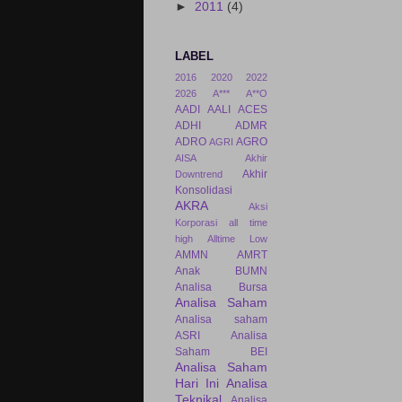
►
2011
(4)
LABEL
2016
2020
2022
2026
A***
A**O
AADI
AALI
ACES
ADHI
ADMR
ADRO
AGRO
AGRI
AISA
Akhir
Akhir
Downtrend
Konsolidasi
AKRA
Aksi
Korporasi
all time
high
Alltime Low
AMMN
AMRT
Anak BUMN
Analisa Bursa
Analisa Saham
Analisa saham
ASRI
Analisa
Saham BEI
Analisa Saham
Hari Ini
Analisa
Teknikal
Analisa