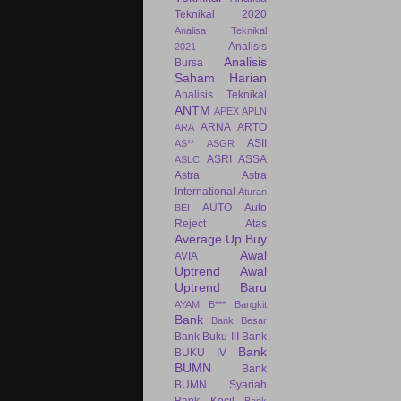
Teknikal 2020
Analisa Teknikal
Analisis
2021
Analisis
Bursa
Saham Harian
Analisis Teknikal
ANTM
APEX
APLN
ARNA
ARTO
ARA
ASII
AS**
ASGR
ASRI
ASSA
ASLC
Astra
Astra
International
Aturan
AUTO
Auto
BEI
Reject Atas
Average Up Buy
Awal
AVIA
Uptrend
Awal
Uptrend Baru
AYAM
B***
Bangkit
Bank
Bank Besar
Bank Buku III
Bank
Bank
BUKU IV
BUMN
Bank
BUMN Syariah
Bank Kecil
Bank