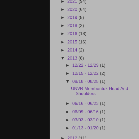
►
2021
(94)
►
2020
(64)
►
2019
(5)
►
2018
(2)
►
2016
(18)
►
2015
(16)
►
2014
(2)
▼
2013
(8)
►
12/22 - 12/29
(1)
►
12/15 - 12/22
(2)
▼
08/18 - 08/25
(1)
UNVR Membentuk Head And
Shoulders
►
06/16 - 06/23
(1)
►
06/09 - 06/16
(1)
►
03/03 - 03/10
(1)
►
01/13 - 01/20
(1)
►
2012
(11)