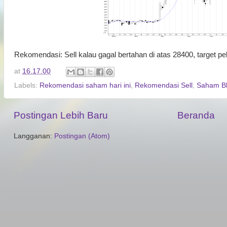
Rekomendasi: Sell kalau gagal bertahan di atas 28400, target 
at
16.17.00
Labels:
Rekomendasi saham hari ini
,
Rekomendasi Sell
,
Saham Bl
Postingan Lebih Baru
Beranda
Langganan:
Postingan (Atom)