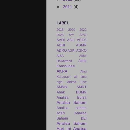
►
2011
(4)
LABEL
2016
2020
2022
2026
A***
A**O
AADI
AALI
ACES
ADHI
ADMR
ADRO
AGRO
AGRI
AISA
Akhir
Akhir
Downtrend
Konsolidasi
AKRA
Aksi
Korporasi
all time
high
Alltime Low
AMMN
AMRT
Anak BUMN
Analisa Bursa
Analisa Saham
Analisa saham
ASRI
Analisa
Saham BEI
Analisa Saham
Hari Ini
Analisa