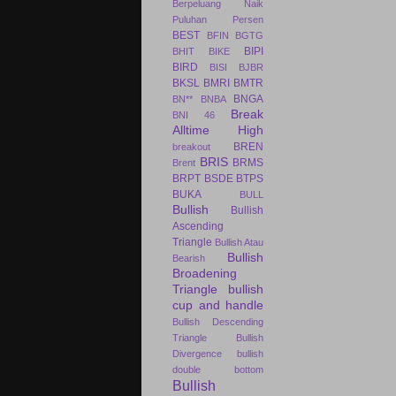
Berpeluang Naik
Puluhan Persen
BEST
BFIN
BGTG
BIPI
BHIT
BIKE
BIRD
BISI
BJBR
BKSL
BMRI
BMTR
BNGA
BN**
BNBA
Break
BNI 46
Alltime High
BREN
breakout
BRIS
BRMS
Brent
BRPT
BSDE
BTPS
BUKA
BULL
Bullish
Bullish
Ascending
Triangle
Bullish Atau
Bullish
Bearish
Broadening
Triangle
bullish
cup and handle
Bullish Descending
Triangle
Bullish
Divergence
bullish
double bottom
Bullish