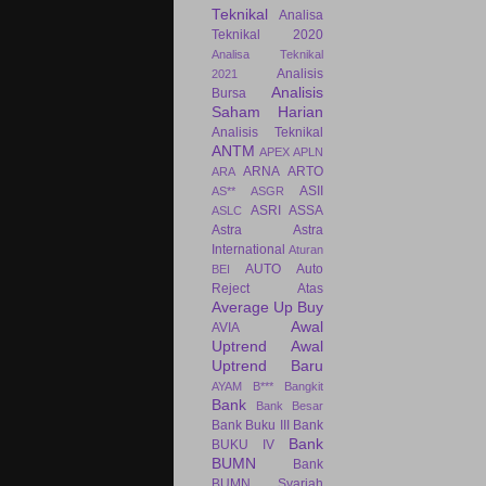
Teknikal
Analisa
Teknikal 2020
Analisa Teknikal
Analisis
2021
Analisis
Bursa
Saham Harian
Analisis Teknikal
ANTM
APEX
APLN
ARNA
ARTO
ARA
ASII
AS**
ASGR
ASRI
ASSA
ASLC
Astra
Astra
International
Aturan
AUTO
Auto
BEI
Reject Atas
Average Up Buy
Awal
AVIA
Uptrend
Awal
Uptrend Baru
AYAM
B***
Bangkit
Bank
Bank Besar
Bank Buku III
Bank
Bank
BUKU IV
BUMN
Bank
BUMN Syariah