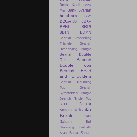
Bank Kecil
Bank
Bank Syariah
Mini
batubara
BB**
BBCA
BBKP
BBHI
BBNI
BBRI
BBTN
BDMN
Bearish Broadening
Triangle
Bearish
Descending Triangle
Bearish Double
Bearish
Top
Double Tops
Bearish Head
and Shoulders
Bearish Rounding
Top
Bearish
Symmetrical Triangle
Bearish Triple Top
Belajar
BEEF
Beli Jika
Saham
Break
Beli
Saham
Beli
Sekarang
Berbalik
Arah
Berita Saham