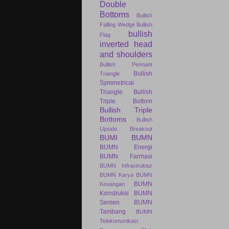
Double
Bottoms
Bullish
Falling Wedge
Bullish
bullish
Flag
inverted head
and shoulders
Bullish Pennant
Bullish
Triangle
Symmetrical
Triangle
Bullish
Triple Bottom
Bullish Triple
Bottoms
Bullish
Upside Breakout
BUMI
BUMN
BUMN Energi
BUMN Farmasi
BUMN Infrastruktur
BUMN Karya
BUMN
BUMN
Keuangan
Konstruksi
BUMN
Semen
BUMN
Tambang
BUMN
Telekomunikasi