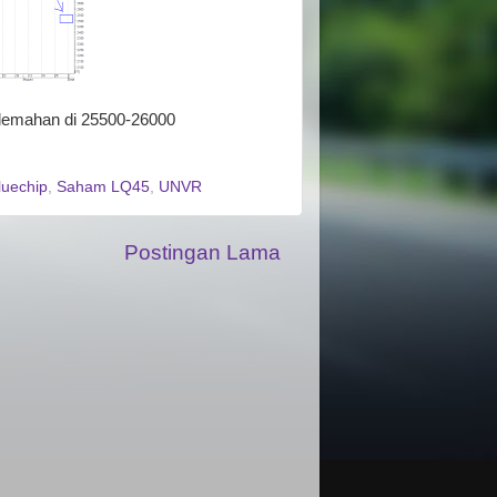
pelemahan di 25500-26000
uechip
,
Saham LQ45
,
UNVR
Postingan Lama